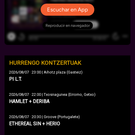
HURRENGO KONTZERTUAK
·
2026/08/07
23:00 | Aihotz plaza (Gasteiz)
PI L.T.
·
2026/08/07
22:00 | Txosnagunea (Erromo, Getxo)
HAMLET + DERIBA
·
2026/08/07
20:30 | Groove (Portugalete)
ETHEREAL SIN + HERIO