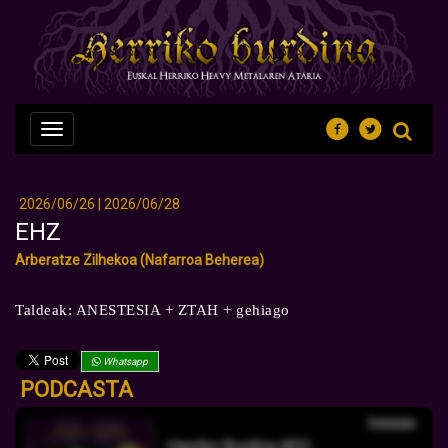
Nabegazioa
ireki
2026/06/26 | 2026/06/28
EHZ
Arberatze Zilhekoa (Nafarroa Beherea)
Taldeak: ANESTESIA + ZTAH + gehiago
Whatsapp
PODCASTA