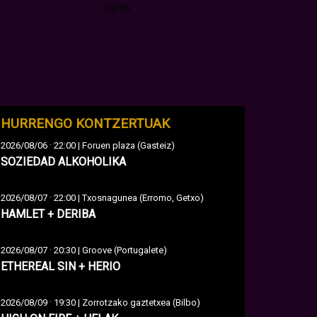
HURRENGO KONTZERTUAK
·
2026/08/06
22:00 | Foruen plaza (Gasteiz)
SOZIEDAD ALKOHOLIKA
·
2026/08/07
22:00 | Txosnagunea (Erromo, Getxo)
HAMLET + DERIBA
·
2026/08/07
20:30 | Groove (Portugalete)
ETHEREAL SIN + HERIO
·
2026/08/09
19:30 | Zorrotzako gaztetxea (Bilbo)