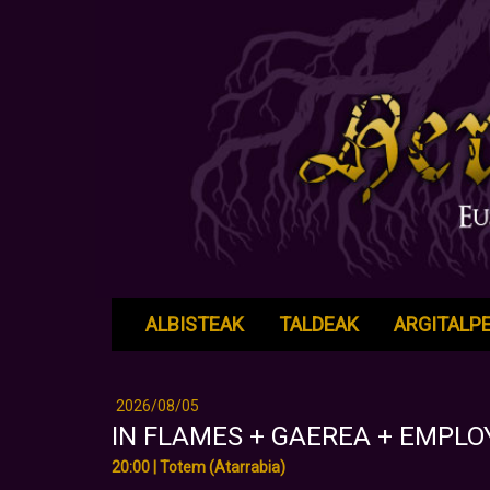
ALBISTEAK
TALDEAK
ARGITALP
2026/08/05
IN FLAMES + GAEREA + EMPLO
20:00 | Totem (Atarrabia)