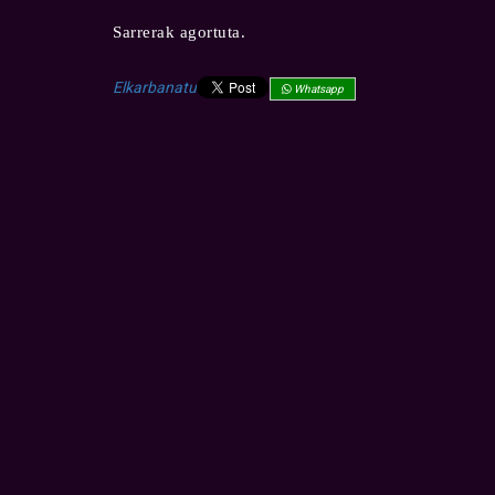
Sarrerak agortuta.
Elkarbanatu
Whatsapp