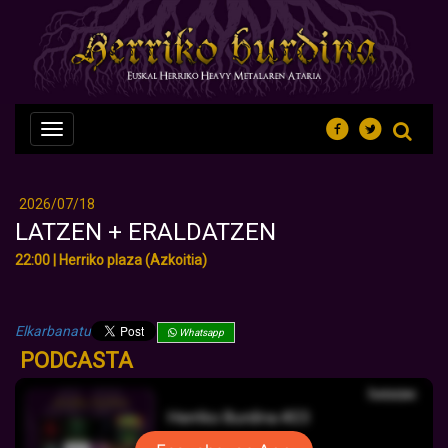
Nabegazioa
ireki
2026/07/18
LATZEN + ERALDATZEN
22:00 | Herriko plaza (Azkoitia)
Elkarbanatu
Whatsapp
PODCASTA