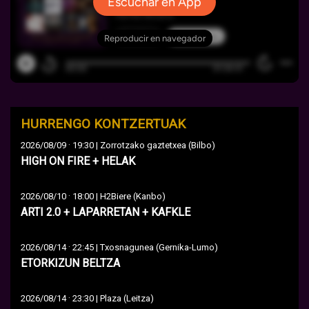
HURRENGO KONTZERTUAK
·
2026/08/09
19:30 | Zorrotzako gaztetxea (Bilbo)
HIGH ON FIRE + HELAK
·
2026/08/10
18:00 | H2Biere (Kanbo)
ARTI 2.0 + LAPARRETAN + KAFKLE
·
2026/08/14
22:45 | Txosnagunea (Gernika-Lumo)
ETORKIZUN BELTZA
·
2026/08/14
23:30 | Plaza (Leitza)