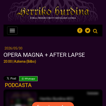
Nabegazioa
ireki
2026/05/30
OPERA MAGNA + AFTER LAPSE
20:00 | Azkena (Bilbo)
Whatsapp
PODCASTA