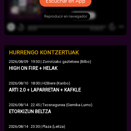
HURRENGO KONTZERTUAK
·
2026/08/09
19:30 | Zorrotzako gaztetxea (Bilbo)
HIGH ON FIRE + HELAK
·
2026/08/10
18:00 | H2Biere (Kanbo)
ARTI 2.0 + LAPARRETAN + KAFKLE
·
2026/08/14
22:45 | Txosnagunea (Gernika-Lumo)
ETORKIZUN BELTZA
·
2026/08/14
23:30 | Plaza (Leitza)