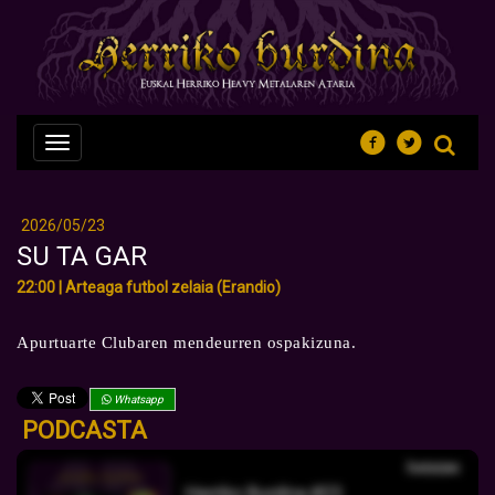
Nabegazioa
ireki
2026/05/23
SU TA GAR
22:00 | Arteaga futbol zelaia (Erandio)
Apurtuarte Clubaren mendeurren ospakizuna.
Whatsapp
PODCASTA