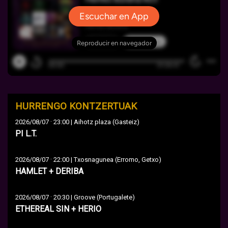
HURRENGO KONTZERTUAK
·
2026/08/07
23:00 | Aihotz plaza (Gasteiz)
PI L.T.
·
2026/08/07
22:00 | Txosnagunea (Erromo, Getxo)
HAMLET + DERIBA
·
2026/08/07
20:30 | Groove (Portugalete)
ETHEREAL SIN + HERIO