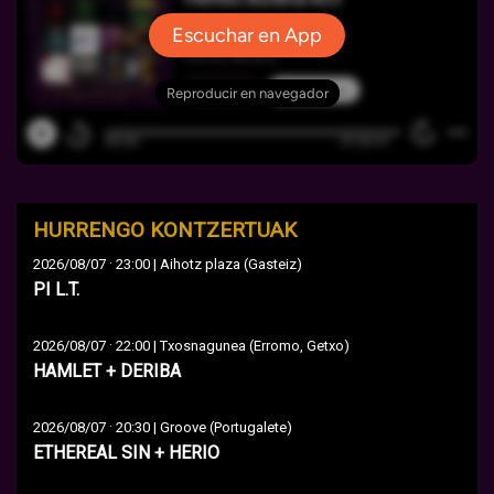
HURRENGO KONTZERTUAK
·
2026/08/07
23:00 | Aihotz plaza (Gasteiz)
PI L.T.
·
2026/08/07
22:00 | Txosnagunea (Erromo, Getxo)
HAMLET + DERIBA
·
2026/08/07
20:30 | Groove (Portugalete)
ETHEREAL SIN + HERIO