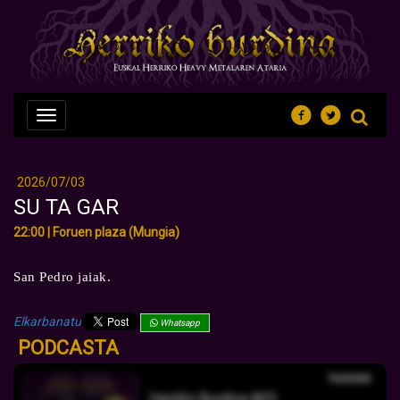
Nabegazioa
ireki
2026/07/03
SU TA GAR
22:00 | Foruen plaza (Mungia)
San Pedro jaiak.
Elkarbanatu
Whatsapp
PODCASTA