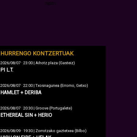
HURRENGO KONTZERTUAK
·
2026/08/07
23:00 | Aihotz plaza (Gasteiz)
PI L.T.
·
2026/08/07
22:00 | Txosnagunea (Erromo, Getxo)
HAMLET + DERIBA
·
2026/08/07
20:30 | Groove (Portugalete)
ETHEREAL SIN + HERIO
·
2026/08/09
19:30 | Zorrotzako gaztetxea (Bilbo)