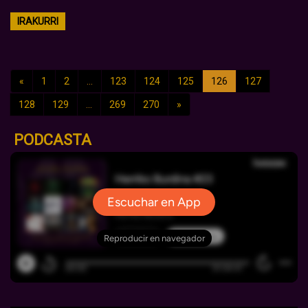
IRAKURRI
«
1
2
...
123
124
125
126
127
128
129
...
269
270
»
PODCASTA