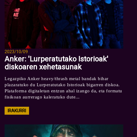
2023/10/09
Anker: 'Lurperatutako Istorioak'
diskoaren xehetasunak
Legazpiko Anker heavy/thrash metal bandak bihar
plazaratuko du Lurperatutako Istorioak bigarren diskoa.
Plataforma digitaletan entzun ahal izango da, eta formatu
fisikoan aurrerago kaleratuko dute...
IRAKURRI