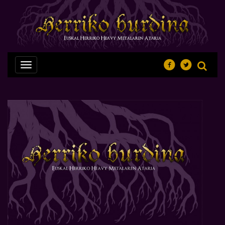
Nabegazioa
ireki