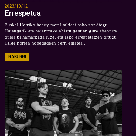
2023/10/12
Errespetua
Euskal Herriko heavy metal taldeei asko zor diegu.
Haiengatik eta haientzako abiatu genuen gure abentura
duela bi hamarkada luze, eta asko errespetatzen ditugu.
Talde horien nobedadeen berri ematea...
IRAKURRI