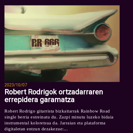
2023/10/07
Robert Rodrigok ortzadarraren
errepidera garamatza
Robert Rodrigo gitarrista bizkaitarrak Rainbow Road
single berria estreinatu du. Zazpi minutu luzeko bidaia
instrumental koloretsua da. Jarraian eta plataforma
digitaletan entzun dezakezue:...