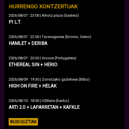
HURRENGO KONTZERTUAK
·
2026/08/07
23:00 | Aihotz plaza (Gasteiz)
PI L.T.
·
2026/08/07
22:00 | Txosnagunea (Erromo, Getxo)
HAMLET + DERIBA
·
2026/08/07
20:30 | Groove (Portugalete)
ETHEREAL SIN + HERIO
·
2026/08/09
19:30 | Zorrotzako gaztetxea (Bilbo)
HIGH ON FIRE + HELAK
·
2026/08/10
18:00 | H2Biere (Kanbo)
ARTI 2.0 + LAPARRETAN + KAFKLE
IKUSI GUZTIAK