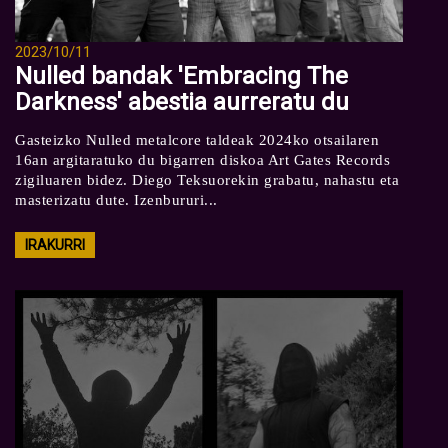
2023/10/11
Nulled bandak 'Embracing The
Darkness' abestia aurreratu du
Gasteizko Nulled metalcore taldeak 2024ko otsailaren
16an argitaratuko du bigarren diskoa Art Gates Records
zigiluaren bidez. Diego Teksuorekin grabatu, nahastu eta
masterizatu dute. Izenbururi...
IRAKURRI