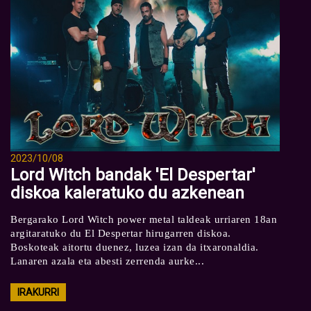
2023/10/08
Lord Witch bandak 'El Despertar'
diskoa kaleratuko du azkenean
Bergarako Lord Witch power metal taldeak urriaren 18an
argitaratuko du El Despertar hirugarren diskoa.
Boskoteak aitortu duenez, luzea izan da itxaronaldia.
Lanaren azala eta abesti zerrenda aurke...
IRAKURRI