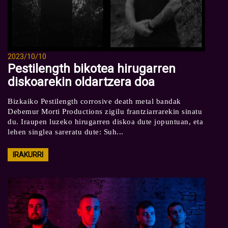
2023/10/10
Pestilength bikotea hirugarren
diskoarekin oldartzera doa
Bizkaiko Pestilength corrosive death metal bandak
Debemur Morti Productions zigilu frantziarrarekin sinatu
du. Iraupen luzeko hirugarren diskoa dute jopuntuan, eta
lehen singlea sareratu dute: Suh...
IRAKURRI