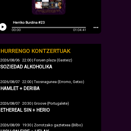
HURRENGO KONTZERTUAK
·
2026/08/06
22:00 | Foruen plaza (Gasteiz)
SOZIEDAD ALKOHOLIKA
·
2026/08/07
22:00 | Txosnagunea (Erromo, Getxo)
HAMLET + DERIBA
·
2026/08/07
20:30 | Groove (Portugalete)
ETHEREAL SIN + HERIO
·
2026/08/09
19:30 | Zorrotzako gaztetxea (Bilbo)