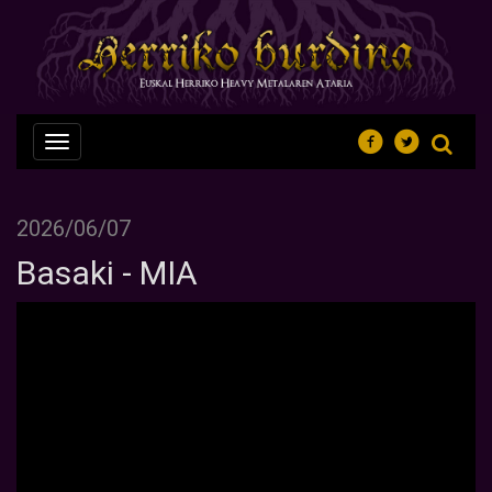
Nabegazioa
ireki
2026/06/07
Basaki - MIA