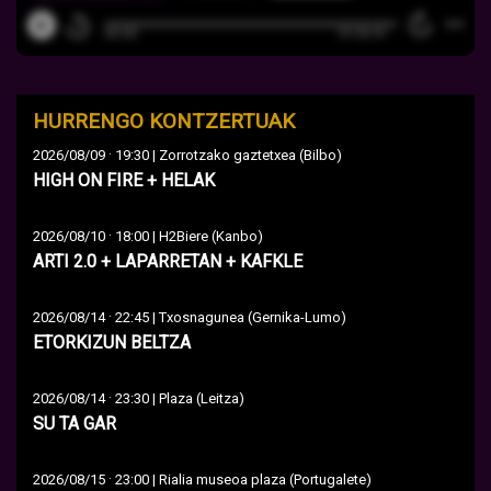
HURRENGO KONTZERTUAK
·
2026/08/09
19:30 | Zorrotzako gaztetxea (Bilbo)
HIGH ON FIRE + HELAK
·
2026/08/10
18:00 | H2Biere (Kanbo)
ARTI 2.0 + LAPARRETAN + KAFKLE
·
2026/08/14
22:45 | Txosnagunea (Gernika-Lumo)
ETORKIZUN BELTZA
·
2026/08/14
23:30 | Plaza (Leitza)
SU TA GAR
·
2026/08/15
23:00 | Rialia museoa plaza (Portugalete)