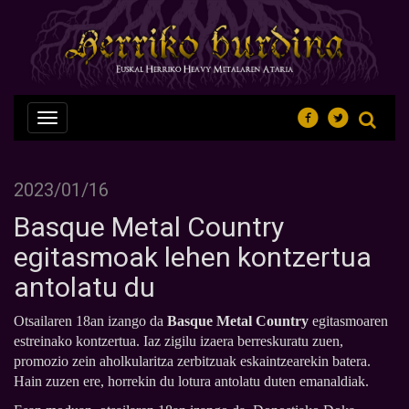
Nabegazioa
ireki
2023/01/16
Basque Metal Country
egitasmoak lehen kontzertua
antolatu du
Otsailaren 18an izango da
Basque Metal Country
egitasmoaren
estreinako kontzertua. Iaz zigilu izaera berreskuratu zuen,
promozio zein aholkularitza zerbitzuak eskaintzearekin batera.
Hain zuzen ere, horrekin du lotura antolatu duten emanaldiak.