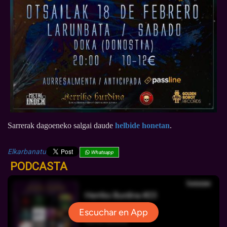
Sarrerak dagoeneko salgai daude
helbide honetan
.
Elkarbanatu
Whatsapp
PODCASTA