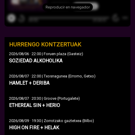
HURRENGO KONTZERTUAK
·
2026/08/06
22:00 | Foruen plaza (Gasteiz)
SOZIEDAD ALKOHOLIKA
·
2026/08/07
22:00 | Txosnagunea (Erromo, Getxo)
HAMLET + DERIBA
·
2026/08/07
20:30 | Groove (Portugalete)
ETHEREAL SIN + HERIO
·
2026/08/09
19:30 | Zorrotzako gaztetxea (Bilbo)
HIGH ON FIRE + HELAK