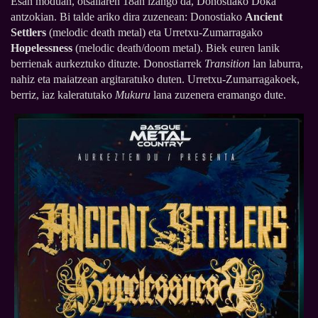
Esan moduan, otsailaren 18an izango da, Donostiako Doka
antzokian. Bi talde ariko dira zuzenean: Donostiako
Ancient
Settlers
(melodic death metal) eta Urretxu-Zumarragako
Hopelessness
(melodic death/doom metal). Biek euren lanik
berrienak aurkeztuko dituzte. Donostiarrek
Transition
lan laburra,
nahiz eta maiatzean argitaratuko duten. Urretxu-Zumarragakoek,
berriz, iaz kaleratutako
Mukuru
lana zuzenera eramango dute.