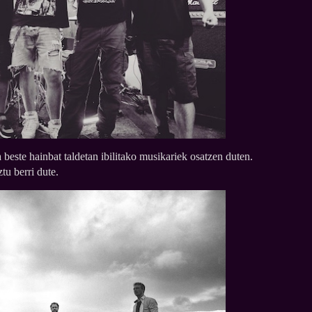
 beste hainbat taldetan ibilitako musikariek osatzen duten.
tu berri dute.