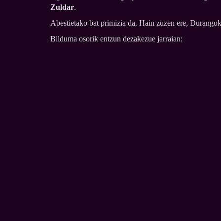
Zuldar
.
Abestietako bat primizia da. Hain zuzen ere, Durango
Bilduma osorik entzun dezakezue jarraian: