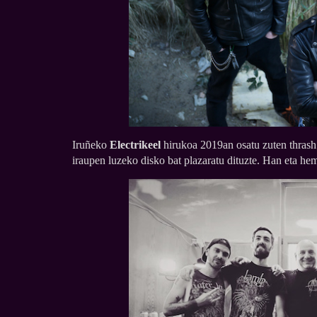
Iruñeko
Electrikeel
hirukoa 2019an osatu zuten thrash 
iraupen luzeko disko bat plazaratu dituzte. Han eta he