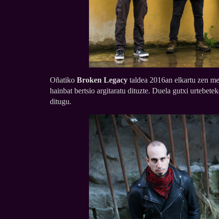
Oñatiko
Broken Legacy
taldea 2016an elkartu zen met
hainbat bertsio argitaratu dituzte. Duela gutxi urtebete
ditugu.