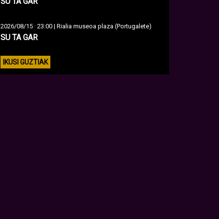
SU TA GAR
·
2026/08/15
23:00 | Rialia museoa plaza (Portugalete)
SU TA GAR
IKUSI GUZTIAK