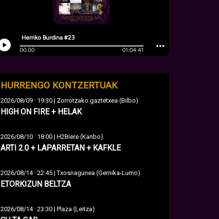
HURRENGO KONTZERTUAK
·
2026/08/09
19:30 | Zorrotzako gaztetxea (Bilbo)
HIGH ON FIRE + HELAK
·
2026/08/10
18:00 | H2Biere (Kanbo)
ARTI 2.0 + LAPARRETAN + KAFKLE
·
2026/08/14
22:45 | Txosnagunea (Gernika-Lumo)
ETORKIZUN BELTZA
·
2026/08/14
23:30 | Plaza (Leitza)