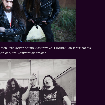
metal/crossover doinuak astintzeko. Ordutik, lan labur bat eta
men dabiltza kontzertuak ematen.