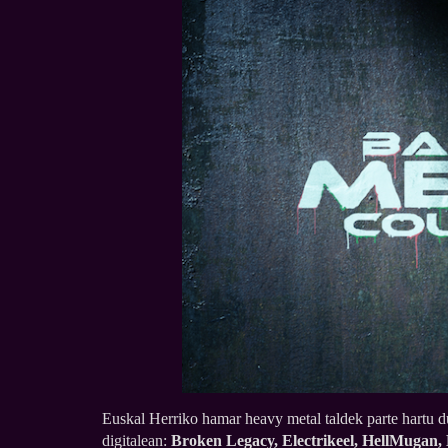
Euskal Herriko hamar heavy metal taldek parte hartu 
digitalean:
Broken Legacy, Electrikeel, HellMugan,