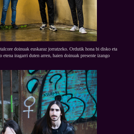
alcore doinuak euskaraz jorratzeko. Ordutik hona bi disko eta
ko etena iragarri duten arren, haien doinuak presente izango