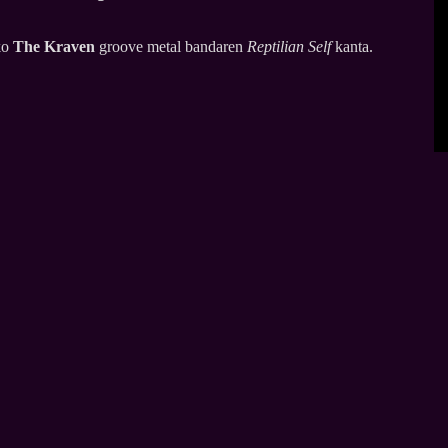
ko
The Kraven
groove metal bandaren
Reptilian Self
kanta.