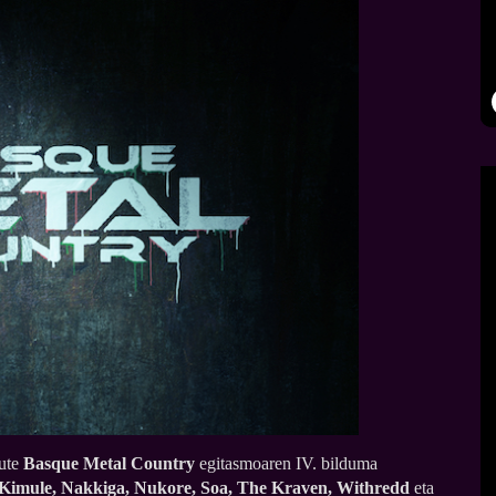
dute
Basque Metal Country
egitasmoaren IV. bilduma
 Kimule, Nakkiga, Nukore, Soa, The Kraven, Withredd
eta