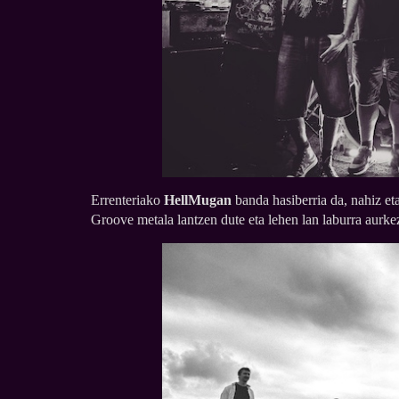
Errenteriako
HellMugan
banda hasiberria da, nahiz eta
Groove metala lantzen dute eta lehen lan laburra aurkez