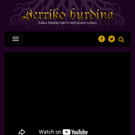
Nabegazioa
ireki