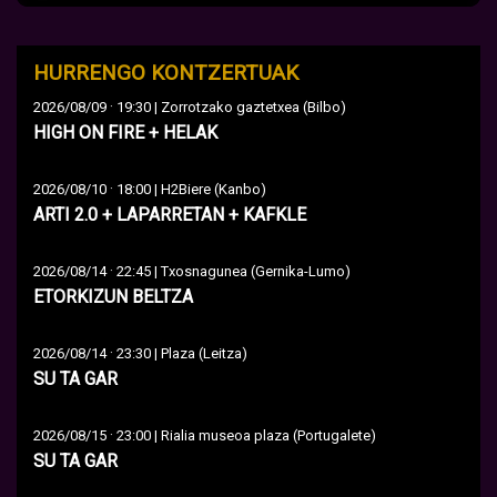
HURRENGO KONTZERTUAK
·
2026/08/09
19:30 | Zorrotzako gaztetxea (Bilbo)
HIGH ON FIRE + HELAK
·
2026/08/10
18:00 | H2Biere (Kanbo)
ARTI 2.0 + LAPARRETAN + KAFKLE
·
2026/08/14
22:45 | Txosnagunea (Gernika-Lumo)
ETORKIZUN BELTZA
·
2026/08/14
23:30 | Plaza (Leitza)
SU TA GAR
·
2026/08/15
23:00 | Rialia museoa plaza (Portugalete)
SU TA GAR