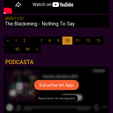
2025/11/21
The Blackening - Nothing To Say
«
1
2
...
7
8
9
10
11
12
13
...
95
96
»
PODCASTA