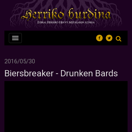
Nabegazioa
ireki
2016/05/30
Biersbreaker - Drunken Bards