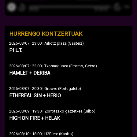
HURRENGO KONTZERTUAK
·
2026/08/07
23:00 | Aihotz plaza (Gasteiz)
PI L.T.
·
2026/08/07
22:00 | Txosnagunea (Erromo, Getxo)
HAMLET + DERIBA
·
2026/08/07
20:30 | Groove (Portugalete)
ETHEREAL SIN + HERIO
·
2026/08/09
19:30 | Zorrotzako gaztetxea (Bilbo)
HIGH ON FIRE + HELAK
·
2026/08/10
18:00 | H2Biere (Kanbo)