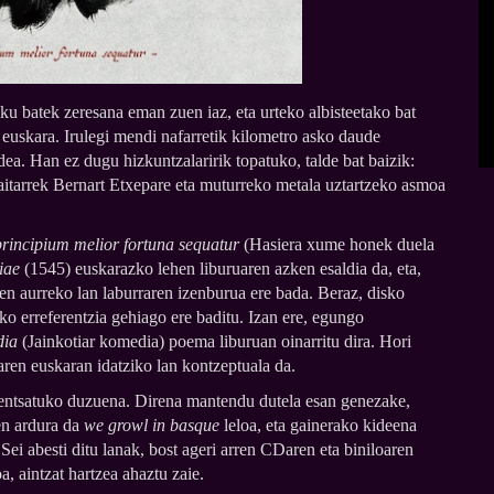
u batek zeresana eman zuen iaz, eta urteko albisteetako bat
 euskara. Irulegi mendi nafarretik kilometro asko daude
ea. Han ez dugu hizkuntzalaririk topatuko, talde bat baizik:
aitarrek Bernart Etxepare eta muturreko metala uztartzeko asmoa
principium melior fortuna sequatur
(Hasiera xume honek duela
iae
(1545) euskarazko lehen liburuaren azken esaldia da, eta,
ren aurreko lan laburraren izenburua ere bada. Beraz, disko
ko erreferentzia gehiago ere baditu. Izan ere, egungo
dia
(Jainkotiar komedia) poema liburuan oinarritu dira. Hori
ren euskaran idatziko lan kontzeptuala da.
pentsatuko duzuena. Direna mantendu dutela esan genezake,
en ardura da
we growl in basque
leloa, eta gainerako kideena
Sei abesti ditu lanak, bost ageri arren CDaren eta biniloaren
, aintzat hartzea ahaztu zaie.