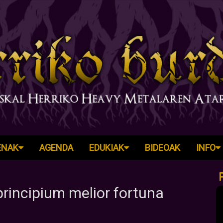
ENAK
AGENDA
EDUKIAK
BIDEOAK
INFO
 principium melior fortuna