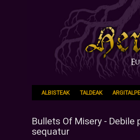
ALBISTEAK
TALDEAK
ARGITALP
Bullets Of Misery - Debile
sequatur