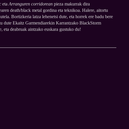
c
eta
Arranguren corridorean
pieza makurrak dira
aren death/black metal gordina eta teknikoa. Halere, aitortu
tela. Bortizkeria latza lehenetsi dute, eta horrek ere badu bere
rtu dute Ekaitz Garmendiarekin Karrantzako BlackStorm
zte, eta deabruak aintzako euskara gustuko du!