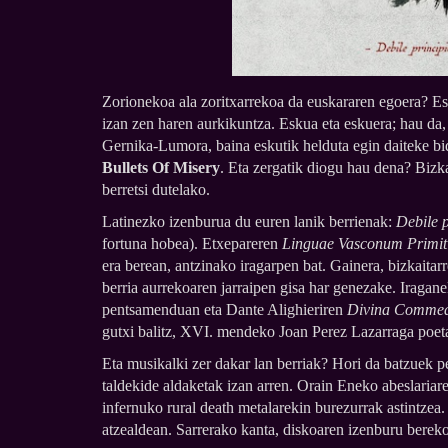
Zorionekoa ala zoritxarrekoa da euskararen egoera? Esk
izan zen haren aurkikuntza. Eskua eta eskuera; hau da,
Gernika-Lumora, baina eskutik helduta egin daiteke bid
Bullets Of Misery
. Eta zergatik diogu hau dena? Bizk
berretsi dutelako.
Latinezko izenburua du euren lanik berrienak:
Debile 
fortuna hobea). Etxepareren
Linguae Vasconum Primit
era berean, antzinako iragarpen bat. Gainera, bizkaitar
berria aurrekoaren jarraipen gisa har genezake. Iragane
pentsamenduan eta Dante Alighieriren
Divina Comme
gutxi balitz, XVI. mendeko Joan Perez Lazarraga poeta
Eta musikalki zer dakar lan berriak? Hori da batzuek 
taldekide aldaketak izan arren. Orain Eneko abeslariar
infernuko rural death metalarekin burezurrak astintzea. 
atzealdean. Sarrerako kanta, diskoaren izenburu berekoa