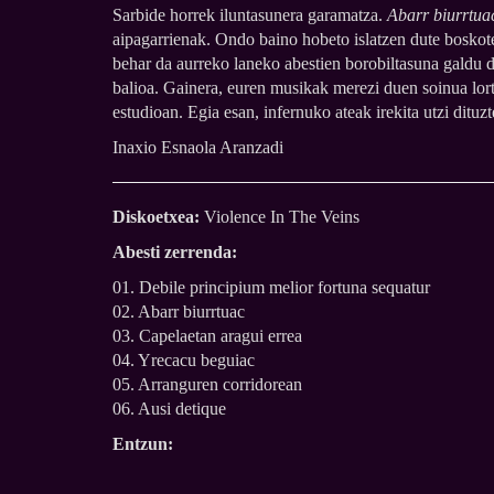
Sarbide horrek iluntasunera garamatza.
Abarr biurrtua
aipagarrienak. Ondo baino hobeto islatzen dute boskote
behar da aurreko laneko abestien borobiltasuna galdu du
balioa. Gainera, euren musikak merezi duen soinua lo
estudioan. Egia esan, infernuko ateak irekita utzi ditu
Inaxio Esnaola Aranzadi
Diskoetxea:
Violence In The Veins
Abesti zerrenda:
01. Debile principium melior fortuna sequatur
02. Abarr biurrtuac
03. Capelaetan aragui errea
04. Yrecacu beguiac
05. Arranguren corridorean
06. Ausi detique
Entzun: