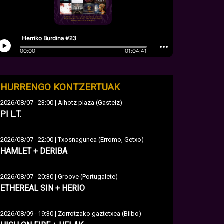
HURRENGO KONTZERTUAK
·
2026/08/07
23:00 | Aihotz plaza (Gasteiz)
PI L.T.
·
2026/08/07
22:00 | Txosnagunea (Erromo, Getxo)
HAMLET + DERIBA
·
2026/08/07
20:30 | Groove (Portugalete)
ETHEREAL SIN + HERIO
·
2026/08/09
19:30 | Zorrotzako gaztetxea (Bilbo)