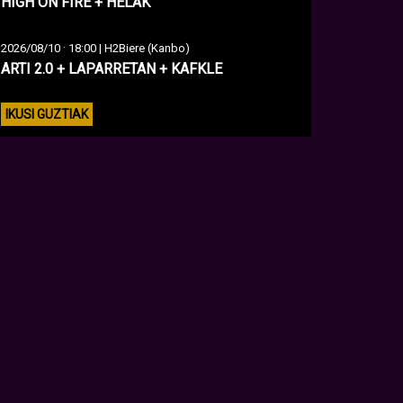
HIGH ON FIRE + HELAK
·
2026/08/10
18:00 | H2Biere (Kanbo)
ARTI 2.0 + LAPARRETAN + KAFKLE
IKUSI GUZTIAK