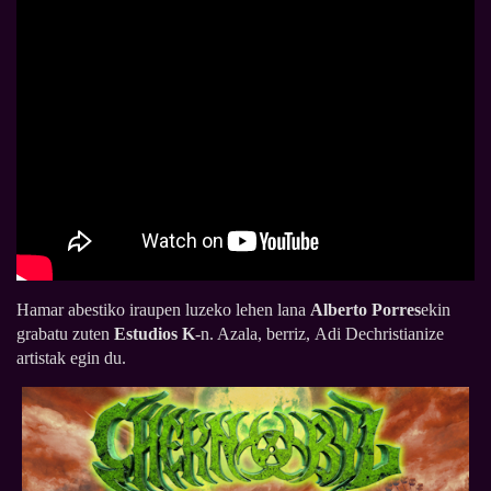
Hamar abestiko iraupen luzeko lehen lana
Alberto Porres
ekin
grabatu zuten
Estudios K
-n. Azala, berriz, Adi Dechristianize
artistak egin du.