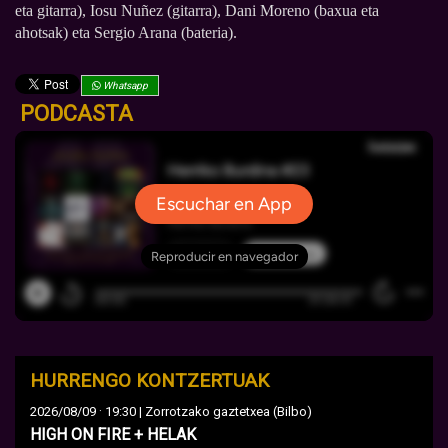
eta gitarra), Iosu Nuñez (gitarra), Dani Moreno (baxua eta
ahotsak) eta Sergio Arana (bateria).
Whatsapp
PODCASTA
HURRENGO KONTZERTUAK
·
2026/08/09
19:30 | Zorrotzako gaztetxea (Bilbo)
HIGH ON FIRE + HELAK