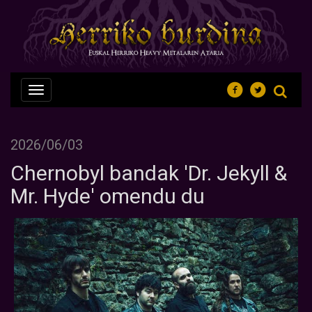
Nabegazioa
ireki
2026/06/03
Chernobyl bandak 'Dr. Jekyll &
Mr. Hyde' omendu du