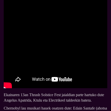
Ekainaren 13an Thrash Solstice Fest jaialdian parte hartuko dute
Angelus Apatrida, Ktulu eta Electrikeel taldeekin batera.
Chernobyl lau musikari hauek osatzen dute: Edain Santafe (ahotsa