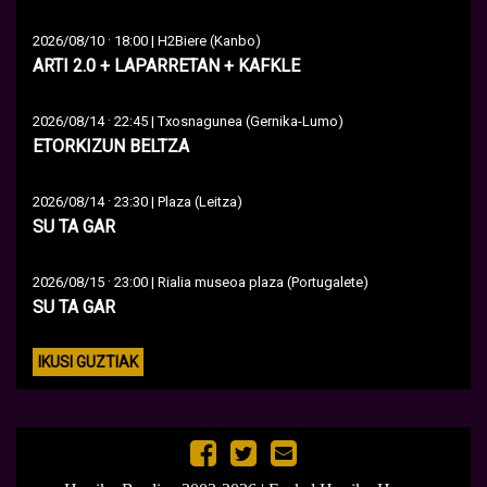
·
2026/08/10
18:00 | H2Biere (Kanbo)
ARTI 2.0 + LAPARRETAN + KAFKLE
·
2026/08/14
22:45 | Txosnagunea (Gernika-Lumo)
ETORKIZUN BELTZA
·
2026/08/14
23:30 | Plaza (Leitza)
SU TA GAR
·
2026/08/15
23:00 | Rialia museoa plaza (Portugalete)
SU TA GAR
IKUSI GUZTIAK