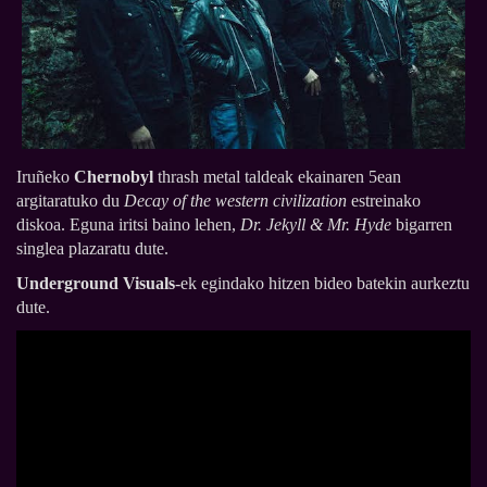
Iruñeko
Chernobyl
thrash metal taldeak ekainaren 5ean
argitaratuko du
Decay of the western civilization
estreinako
diskoa. Eguna iritsi baino lehen,
Dr. Jekyll & Mr. Hyde
bigarren
singlea plazaratu dute.
Underground Visuals
-ek egindako hitzen bideo batekin aurkeztu
dute.