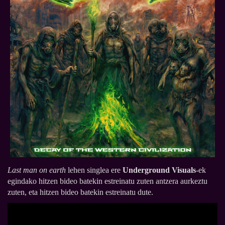
Last man on earth
lehen singlea ere
Underground Visuals
-ek
egindako hitzen bideo batekin estreinatu zuten antzera aurkeztu
zuten, eta hitzen bideo batekin estreinatu dute.