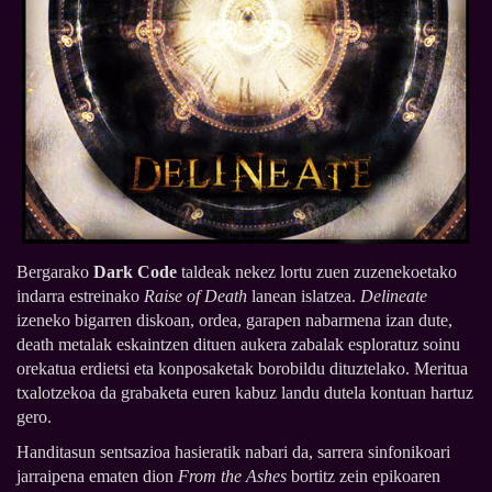
Bergarako
Dark Code
taldeak nekez lortu zuen zuzenekoetako
indarra estreinako
Raise of Death
lanean islatzea.
Delineate
izeneko bigarren diskoan, ordea, garapen nabarmena izan dute,
death metalak eskaintzen dituen aukera zabalak esploratuz soinu
orekatua erdietsi eta konposaketak borobildu dituztelako. Meritua
txalotzekoa da grabaketa euren kabuz landu dutela kontuan hartuz
gero.
Handitasun sentsazioa hasieratik nabari da, sarrera sinfonikoari
jarraipena ematen dion
From the Ashes
bortitz zein epikoaren