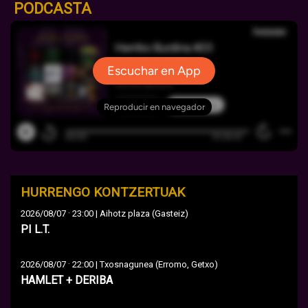
PODCASTA
HURRENGO KONTZERTUAK
·
2026/08/07
23:00 | Aihotz plaza (Gasteiz)
PI L.T.
·
2026/08/07
22:00 | Txosnagunea (Erromo, Getxo)
HAMLET + DERIBA