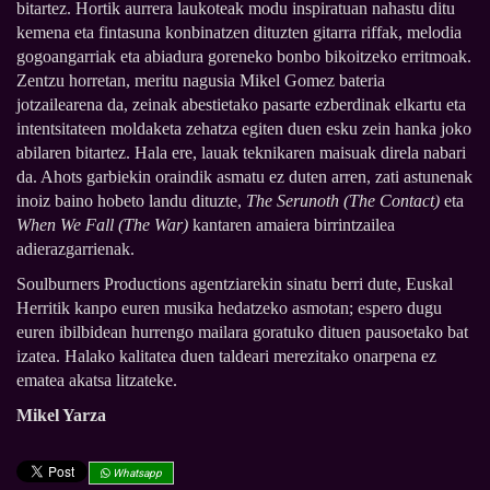
bitartez. Hortik aurrera laukoteak modu inspiratuan nahastu ditu
kemena eta fintasuna konbinatzen dituzten gitarra riffak, melodia
gogoangarriak eta abiadura goreneko bonbo bikoitzeko erritmoak.
Zentzu horretan, meritu nagusia Mikel Gomez bateria
jotzailearena da, zeinak abestietako pasarte ezberdinak elkartu eta
intentsitateen moldaketa zehatza egiten duen esku zein hanka joko
abilaren bitartez. Hala ere, lauak teknikaren maisuak direla nabari
da. Ahots garbiekin oraindik asmatu ez duten arren, zati astunenak
inoiz baino hobeto landu dituzte,
The Serunoth (The Contact)
eta
When We Fall (The War)
kantaren amaiera birrintzailea
adierazgarrienak.
Soulburners Productions agentziarekin sinatu berri dute, Euskal
Herritik kanpo euren musika hedatzeko asmotan; espero dugu
euren ibilbidean hurrengo mailara goratuko dituen pausoetako bat
izatea. Halako kalitatea duen taldeari merezitako onarpena ez
ematea akatsa litzateke.
Mikel Yarza
Whatsapp