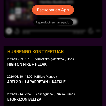
HURRENGO KONTZERTUAK
·
2026/08/09
19:30 | Zorrotzako gaztetxea (Bilbo)
HIGH ON FIRE + HELAK
·
2026/08/10
18:00 | H2Biere (Kanbo)
ARTI 2.0 + LAPARRETAN + KAFKLE
·
2026/08/14
22:45 | Txosnagunea (Gernika-Lumo)
ETORKIZUN BELTZA