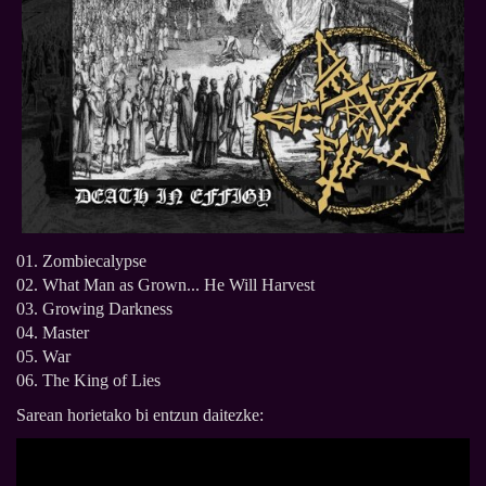
01. Zombiecalypse
02. What Man as Grown... He Will Harvest
03. Growing Darkness
04. Master
05. War
06. The King of Lies
Sarean horietako bi entzun daitezke: