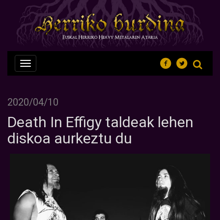
Nabegazioa
ireki
2020/04/10
Death In Effigy taldeak lehen
diskoa aurkeztu du