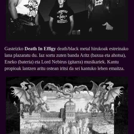
Gasteizko
Death In Effigy
death/black metal hirukoak estreinako
lana plazaratu du. Iaz sortu zuten banda Aritz (baxua eta ahotsa),
Eneko (bateria) eta Lord Nebirus (gitarra) musikariek. Kantu
propioak lantzen aritu ostean iritsi da sei kantuko lehen emaitza.