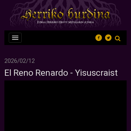
Nabegazioa
ireki
2026/02/12
El Reno Renardo - Yisuscraist