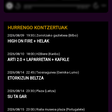
HURRENGO KONTZERTUAK
·
2026/08/09
19:30 | Zorrotzako gaztetxea (Bilbo)
HIGH ON FIRE + HELAK
·
2026/08/10
18:00 | H2Biere (Kanbo)
ARTI 2.0 + LAPARRETAN + KAFKLE
·
2026/08/14
22:45 | Txosnagunea (Gernika-Lumo)
ETORKIZUN BELTZA
·
2026/08/14
23:30 | Plaza (Leitza)
SU TA GAR
·
2026/08/15
23:00 | Rialia museoa plaza (Portugalete)