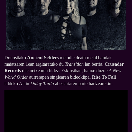
Donostiako
Ancient Settlers
melodic death metal bandak
maiatzaren 1ean argitaratuko du
Transition
lan berria,
Crusader
Records
diskoetxearen bidez. Esklusiban, hauxe duzue
A New
World Order
aurrerapen singlearen bideoklipa,
Rise To Fall
taldeko Alain
Dalay Tarda
abeslariaren parte hartzearekin.