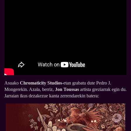
Asuako
Chromaticity Studios
-etan grabatu dute Pedro J.
Mongerekin. Azala, berriz,
Jon Toussas
artista greziarrak egin du.
Jarraian ikus dezakezue kanta zerrendarekin batera: