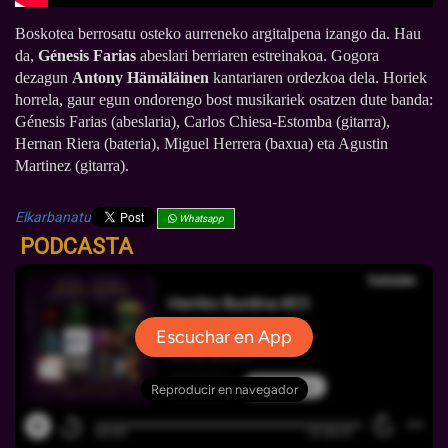
Boskotea berrosatu osteko aurreneko argitalpena izango da. Hau
da,
Génesis Farias
abeslari berriaren estreinakoa. Gogora
dezagun
Antony Hämäläinen
kantariaren ordezkoa dela. Horiek
horrela, gaur egun ondorengo bost musikariek osatzen dute banda:
Génesis Farias (abeslaria), Carlos Chiesa-Estomba (gitarra),
Hernan Riera (bateria), Miguel Herrera (baxua) eta Agustin
Martinez (gitarra).
Elkarbanatu
Whatsapp
PODCASTA