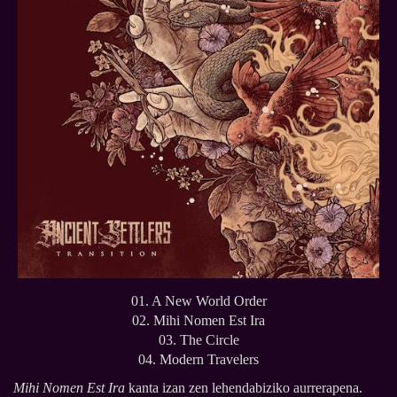
01. A New World Order
02. Mihi Nomen Est Ira
03. The Circle
04. Modern Travelers
Mihi Nomen Est Ira
kanta izan zen lehendabiziko aurrerapena.