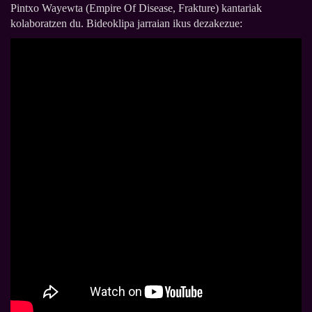
Pintxo Wayewta (Empire Of Disease, Frakture) kantariak
kolaboratzen du. Bideoklipa jarraian ikus dezakezue: