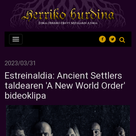
Nabegazioa
ireki
2023/03/31
Estreinaldia: Ancient Settlers
taldearen 'A New World Order'
bideoklipa