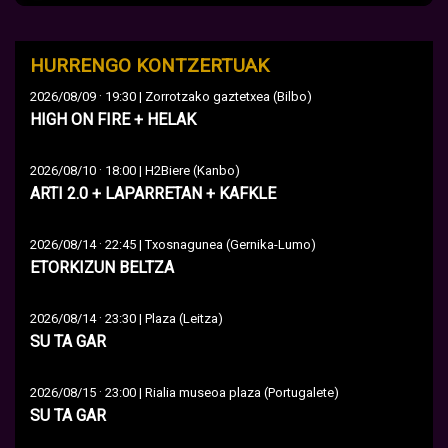
HURRENGO KONTZERTUAK
·
2026/08/09
19:30 | Zorrotzako gaztetxea (Bilbo)
HIGH ON FIRE + HELAK
·
2026/08/10
18:00 | H2Biere (Kanbo)
ARTI 2.0 + LAPARRETAN + KAFKLE
·
2026/08/14
22:45 | Txosnagunea (Gernika-Lumo)
ETORKIZUN BELTZA
·
2026/08/14
23:30 | Plaza (Leitza)
SU TA GAR
·
2026/08/15
23:00 | Rialia museoa plaza (Portugalete)
SU TA GAR