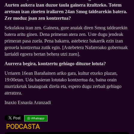
Aurten aukera izan duzue taula gainera itzultzeko. Totem
aretoan izan zineten irailaren 24an Smog taldearekin batera.
Zer moduz joan zen kontzertua?
Sekulakoa izan zen. Gainera, gure anaiak diren Smog taldearekin
batera aritu ginen. Dena primeran atera zen. Uste dugu jendeak
primeran pasa zuela. Pena bakarra, astebetez bakarrik ezin izan
genuela kontzertua zutik egin. [Astebetera Nafarroako gobernuak
larrialdi egoera bertan behera utzi zuen].
Aurrera begira, kontzertu gehiago dituzue lotuta?
Urriaren 16ean Barañainen ariko gara, kultur etxeko plazan,
19:00etan. Uda hasieran lotutako kontzertua da, baina orain
murrizketak lasaiagoak direla eta, espero dugu zerbait gehiago
ateratzea.
Inaxio Esnaola Aranzadi
Whatsapp
PODCASTA