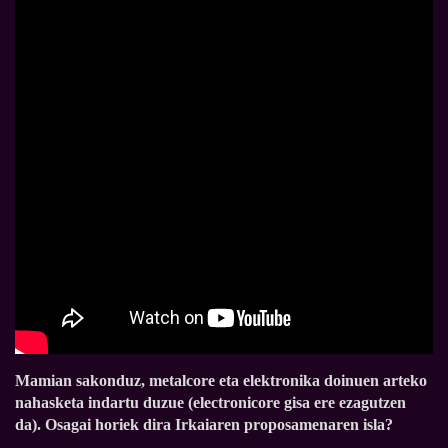
Mamian sakonduz, metalcore eta elektronika doinuen arteko
nahasketa indartu duzue (electronicore gisa ere ezagutzen
da). Osagai horiek dira Irkaiaren proposamenaren isla?