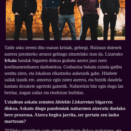
Talde asko irentsi ditu osasun krisiak, gehiegi. Biziraun dutenek
aurrera jarraitzeko arrazoi gehiago zituztelako izan da. Lizarrako
Irkaia
bandak bigarren diskoa grabatu aurrez jaso zuen
konfinamenduaren danbatekoa. Grabazioa bukatu ezinda gatibu
sentitu ziren, eta lokalean elkartzeko aukerarik gabe. Hilabete
zailak izanik ere, amorruz egin zuten aurrera, eta bizirik daudela
kantatu dezakete agertoki gainetik. Nafarrekin hitz egin dugu lan
berriaz, iragan zailaz eta etorkizun hurbilaz.
Uztailean askatu zenuten
Ideiekin Liskarretan
bigarren
diskoa. Askatu diogu pandemiak nabarmen atzeratu duelako
bere prozesua. Atzera begira jarrita, zer gertatu zen iazko
martxoan?
2020eko urtarrilean sartu ginen estudioan diskoa grabatzera, eta