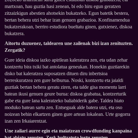
martxoan, hau guztia hasi zenean, bi edo hiru egun geratzen
zitzaizkigun abestien ahotsekin bukatzeko. Egun batetik bestera,
bertan behera utzi behar izan genuen grabazioa. Konfinamendua
bukatzerakoan, berriro estudiora bueltatu ginen, gutxienez, diskoa
bukatzera.
Aitortu duzuenez, taldearen une zailenak bizi izan zenituzten.
Zergatik?
Gure ideia diskoa iazko apirilean kaleratzea zen, eta udan zehar
kontzertu bira txiki bat antolatua geneukan. Honekin guztiarekin
disko bat kaleratzea suposatzen dituen diru inbertsioa
berreskuratzea zen gure helburua. Noski, kontzertu eta jaialdi
guztiak bertan behera geratu ziren, eta talde gisa momentu larri
batean ikusi genuen geure burua: diskoa grabatua, kontzerturik
gabe eta gure lana kaleratzeko baliabiderik gabe. Taldea hiato
moduko batean sartu zen. Entseguak alde batera utzi, eta oso
noizean behin elkartzen ginen gure artean lokalean. Urte gogorra
izan zen Irkaiarentzat.
Une zailari aurre egin eta maiatzean crowdfunding kanpaina
bat abiatu zenuten. Zerk bultzatuta lortu zenuten