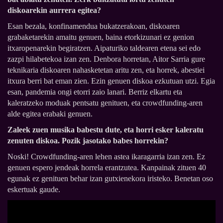
diskoarekin aurrera egitea?
Esan bezala, konfinamendua bukatzerakoan, diskoaren
grabaketarekin amaitu genuen, baina etorkizunari ez genion
itxaropenarekin begiratzen. Aipaturiko taldearen etena sei edo
zazpi hilabetekoa izan zen. Denbora horretan, Aitor Sarria gure
teknikaria diskoaren nahasketetan aritu zen, eta horrek, abestiei
itxura berri bat eman zien. Ezin genuen diskoa ezkutuan utzi. Egia
esan, pandemia ongi etorri zaio lanari. Berriz elkartu eta
kaleratzeko moduak pentsatu genituen, eta crowdfunding-aren
alde egitea erabaki genuen.
Zaleek zuen musika babestu dute, eta horri esker kaleratu
zenuten diskoa. Pozik jasotako babes horrekin?
Noski! Crowdfunding-aren lehen astea ikaragarria izan zen. Ez
genuen espero jendeak horrela erantzutea. Kanpainak zituen 40
egunak ez genituen behar izan gutxienekora iristeko. Benetan oso
eskertuak gaude.