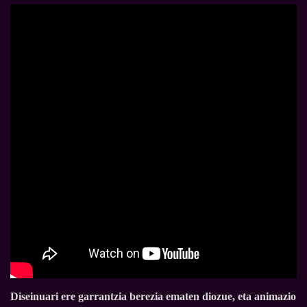
Diseinuari ere garrantzia berezia ematen diozue, eta animazio