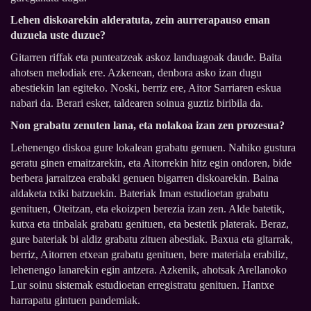
Lehen diskoarekin alderatuta, zein aurrerapauso eman
duzuela uste duzue?
Gitarren riffak eta punteatzeak askoz landuagoak daude. Baita
ahotsen melodiak ere. Azkenean, denbora asko izan dugu
abestiekin lan egiteko. Noski, berriz ere, Aitor Sarriaren eskua
nabari da. Berari esker, taldearen soinua guztiz biribila da.
Non grabatu zenuten lana, eta nolakoa izan zen prozesua?
Lehenengo diskoa gure lokalean grabatu genuen. Nahiko gustura
geratu ginen emaitzarekin, eta Aitorrekin hitz egin ondoren, bide
berbera jarraitzea erabaki genuen bigarren diskoarekin. Baina
aldaketa txiki batzuekin. Bateriak Iman estudioetan grabatu
genituen, Oteitzan, eta ekoizpen berezia izan zen. Alde batetik,
kutxa eta tinbalak grabatu genituen, eta bestetik platerak. Beraz,
gure bateriak bi aldiz grabatu zituen abestiak. Baxua eta gitarrak,
berriz, Aitorren etxean grabatu genituen, bere materiala erabiliz,
lehenengo lanarekin egin antzera. Azkenik, ahotsak Arellanoko
Lur soinu sistemak estudioetan erregistratu genituen. Hantxe
harrapatu gintuen pandemiak.