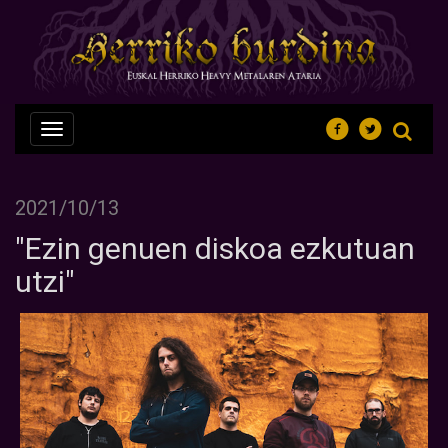
Nabegazioa
ireki
2021/10/13
"Ezin genuen diskoa ezkutuan
utzi"