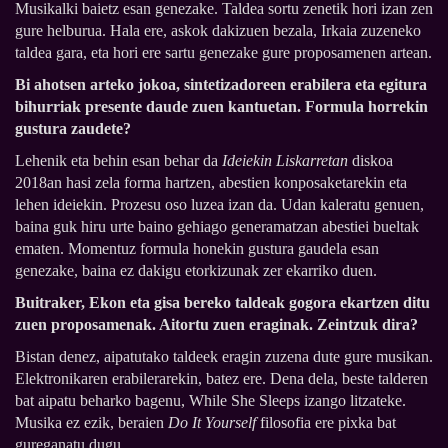
Musikalki baietz esan genezake. Taldea sortu zenetik hori izan zen
gure helburua. Hala ere, askok dakizuen bezala, Irkaia zuzeneko
taldea gara, eta hori ere sartu genezake gure proposamenen artean.
Bi ahotsen arteko jokoa, sintetizadoreen erabilera eta egitura
bihurriak presente daude zuen kantuetan. Formula horrekin
gustura zaudete?
Lehenik eta behin esan behar da
Ideiekin Liskarretan
diskoa
2018an hasi zela forma hartzen, abestien konposaketarekin eta
lehen ideiekin. Prozesu oso luzea izan da. Udan kaleratu genuen,
baina guk hiru urte baino gehiago generamatzan abestiei bueltak
ematen. Momentuz formula honekin gustura gaudela esan
genezake, baina ez dakigu etorkizunak zer ekarriko duen.
Buitraker, Ekon eta gisa bereko taldeak gogora ekartzen ditu
zuen proposamenak. Aitortu zuen eraginak. Zeintzuk dira?
Bistan denez, aipatutako taldeek eragin zuzena dute gure musikan.
Elektronikaren erabilerarekin, batez ere. Dena dela, beste talderen
bat aipatu beharko bagenu, While She Sleeps izango litzateke.
Musika ez ezik, beraien
Do It Yourself
filosofia ere pixka bat
gureganatu dugu.