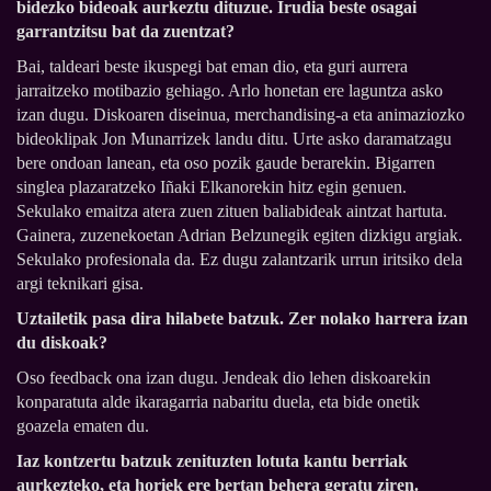
bidezko bideoak aurkeztu dituzue. Irudia beste osagai
garrantzitsu bat da zuentzat?
Bai, taldeari beste ikuspegi bat eman dio, eta guri aurrera
jarraitzeko motibazio gehiago. Arlo honetan ere laguntza asko
izan dugu. Diskoaren diseinua, merchandising-a eta animaziozko
bideoklipak Jon Munarrizek landu ditu. Urte asko daramatzagu
bere ondoan lanean, eta oso pozik gaude berarekin. Bigarren
singlea plazaratzeko Iñaki Elkanorekin hitz egin genuen.
Sekulako emaitza atera zuen zituen baliabideak aintzat hartuta.
Gainera, zuzenekoetan Adrian Belzunegik egiten dizkigu argiak.
Sekulako profesionala da. Ez dugu zalantzarik urrun iritsiko dela
argi teknikari gisa.
Uztailetik pasa dira hilabete batzuk. Zer nolako harrera izan
du diskoak?
Oso feedback ona izan dugu. Jendeak dio lehen diskoarekin
konparatuta alde ikaragarria nabaritu duela, eta bide onetik
goazela ematen du.
Iaz kontzertu batzuk zenituzten lotuta kantu berriak
aurkezteko, eta horiek ere bertan behera geratu ziren.