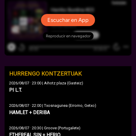
HURRENGO KONTZERTUAK
·
2026/08/07
23:00 | Aihotz plaza (Gasteiz)
PI L.T.
·
2026/08/07
22:00 | Txosnagunea (Erromo, Getxo)
HAMLET + DERIBA
·
2026/08/07
20:30 | Groove (Portugalete)
ETHEREAL SIN + HERIO