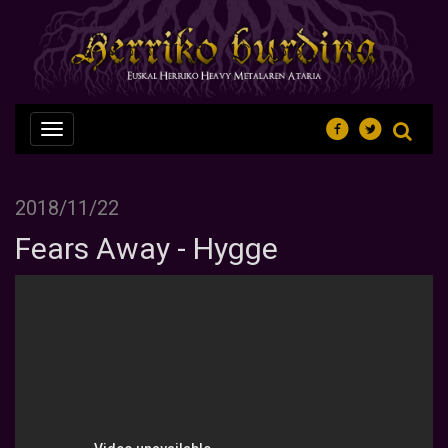
Nabegazioa
ireki
2018/11/22
Fears Away - Hygge