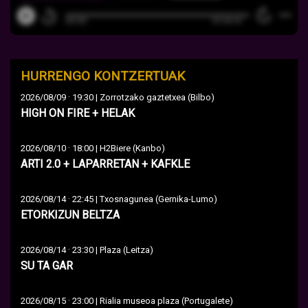
HURRENGO KONTZERTUAK
·
2026/08/09
19:30 | Zorrotzako gaztetxea (Bilbo)
HIGH ON FIRE + HELAK
·
2026/08/10
18:00 | H2Biere (Kanbo)
ARTI 2.0 + LAPARRETAN + KAFKLE
·
2026/08/14
22:45 | Txosnagunea (Gernika-Lumo)
ETORKIZUN BELTZA
·
2026/08/14
23:30 | Plaza (Leitza)
SU TA GAR
·
2026/08/15
23:00 | Rialia museoa plaza (Portugalete)