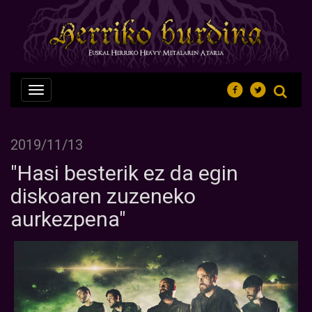
Nabegazioa
ireki
2019/11/13
"Hasi besterik ez da egin
diskoaren zuzeneko
aurkezpena"