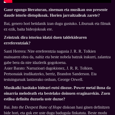
Gaur egungo literaturan, zineman eta musikan oso presente
daude istorio distopikoak. Horien jarraitzaileak zarete?
Bai, genero hori betidanik izan dugu gustuko. Liburuak eta filmak
ez ezik, baita bideojokoak ere.
Zeintzuk dira istorioa idatzi duen taldekidearen
erreferentziak?
Santi Herrera: Nire erreferentzia nagusia J. R. R. Tolkien
maisuaren obra da, nahiz eta beste nobela batzuk irakurri, zalantza
gabe bera da nire idazlerik gogokoena.
Asier Barato: Narrazioari dagokionez, J. R. R. Tolkien.
Pertsonaiak irudikatzeko, berriz, Brandon Sanderson. Eta
testuinguruak lantzerako orduan, George Orwell.
Musikalki hasitako bideari eutsi diozue. Power metal iluna da
oinarria melodeath eta bestelako doinuen eraginarekin. Zuen
estiloa definitu duzuela uste duzue?
Bai.
Into the Deepest Bane of Hope
diskoan hasi ginen definitzen
bide hori, eta guk ere uste dugu badugula finkatuta. Beste modu