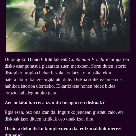
Durangoko
Orion Child
taldeak
Continuum Fracture
hirugarren
disko esanguratsua plazaratu zuen martxoan. Sortu duten istorio
distopiko propioa behar bezala kontatzeko, musikarekin
batera liburu bat ere argitaratu dute. Diskoa soilik ez omen da
nahikoa istorioa ulertzeko. Elkarrizketa honen bidez bidea
errazten ahaleginduko gara.
Zer nolako harrera izan du hirugarren diskoak?
Egia esan, oso ona izan da. Inguruko jendeari gustatu zaio, eta
diskoak jaso dituen kritikak oso onak izan dira.
Orain arteko disko konplexuena da, entzunaldiak merezi
dituena?