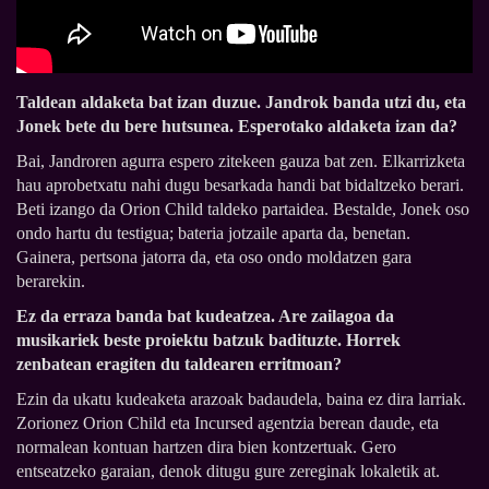
Taldean aldaketa bat izan duzue. Jandrok banda utzi du, eta
Jonek bete du bere hutsunea. Esperotako aldaketa izan da?
Bai, Jandroren agurra espero zitekeen gauza bat zen. Elkarrizketa
hau aprobetxatu nahi dugu besarkada handi bat bidaltzeko berari.
Beti izango da Orion Child taldeko partaidea. Bestalde, Jonek oso
ondo hartu du testigua; bateria jotzaile aparta da, benetan.
Gainera, pertsona jatorra da, eta oso ondo moldatzen gara
berarekin.
Ez da erraza banda bat kudeatzea. Are zailagoa da
musikariek beste proiektu batzuk badituzte. Horrek
zenbatean eragiten du taldearen erritmoan?
Ezin da ukatu kudeaketa arazoak badaudela, baina ez dira larriak.
Zorionez Orion Child eta Incursed agentzia berean daude, eta
normalean kontuan hartzen dira bien kontzertuak. Gero
entseatzeko garaian, denok ditugu gure zereginak lokaletik at.