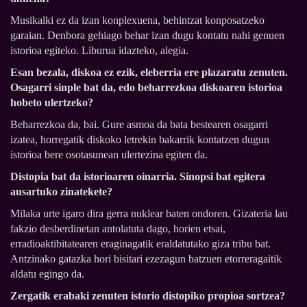
Musikalki ez da izan konplexuena, behintzat konposatzeko
garaian. Denbora gehiago behar izan dugu kontatu nahi genuen
istorioa egiteko. Liburua idazteko, alegia.
Esan bezala, diskoa ez ezik, eleberria ere plazaratu zenuten.
Osagarri sinple bat da, edo beharrezkoa diskoaren istorioa
hobeto ulertzeko?
Beharrezkoa da, bai. Gure asmoa da bata bestearen osagarri
izatea, horregatik diskoko letrekin bakarrik kontatzen dugun
istorioa bere osotasunean ulertezina egiten da.
Distopia bat da istorioaren oinarria. Sinopsi bat egitera
ausartuko zinatekete?
Milaka urte igaro dira gerra nuklear baten ondoren. Gizateria lau
fakzio desberdinetan antolatuta dago, horien etsai,
erradioaktibitatearen eraginagatik eraldatutako giza tribu bat.
Antzinako gatazka hori bisitari ezezagun batzuen etorreragaitik
aldatu egingo da.
Zergatik erabaki zenuten istorio distopiko propioa sortzea?