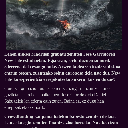
Lehen diskoa Madrilen grabatu zenuten Jose Garridoren
New Life estudioetan. Egia esan, lortu duzuen soinurik
ederrena dela esango nuke. Arwen taldearen itzulera diskoa
entzun ostean, zuentzako soinu aproposa dela uste dut. New
Life-ko esperientzia errepikatzeko aukera ikusten duzue?
Guretzat grabazio hura esperientzia izugarria izan zen, arlo
guztietan asko ikasi baikenuen. Jose Garridok eta Daniel
Sabugalek lan ederra egin zuten. Baina ez, ez dugu han
errepikatzeko asmorik.
Crowdfunding kanpaina batekin babestu zenuten diskoa.
Lan asko egin zenuten finantziazioa lortzeko. Nolakoa izan