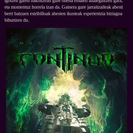
igotzen garen bakoitzean gure onena ematen ahalegintzen gara,
eta momentuz horrela izan da. Gainera gure jarraitzaileak abesti
berri batzuen estribilloak abesten ikusteak esperientzia biziagoa
bihurtzen du.