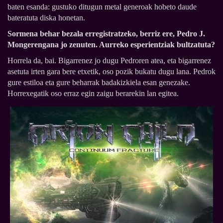
baten esanda: gustuko ditugun metal generoak hobeto daude
bateratuta diska honetan.
Sormena behar bezala erregistratzeko, berriz ere, Pedro J.
Mongerengana jo zenuten. Aurreko esperientziak bultzatuta?
Horrela da, bai. Bigarrenez jo dugu Pedroren atea, eta bigarrenez
asetuta irten gara bere etxetik, oso pozik bukatu dugu lana. Pedrok
gure estiloa eta gure beharrak badakizkiela esan genezake.
Horrexegatik oso erraz egin zaigu berarekin lan egitea.