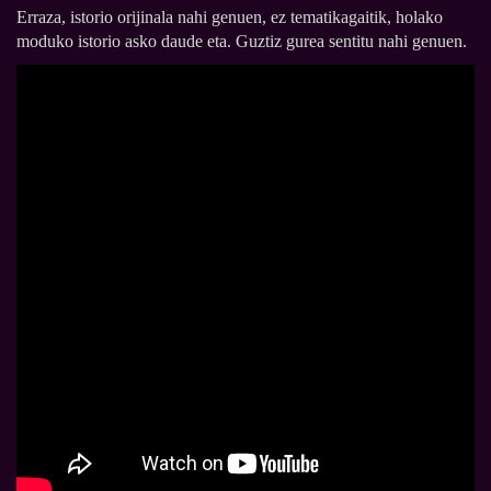
Erraza, istorio orijinala nahi genuen, ez tematikagaitik, holako
moduko istorio asko daude eta. Guztiz gurea sentitu nahi genuen.