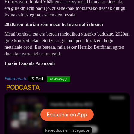
Horrez gain, Jonkol Vhäldemar heavy metal bandako kidea da,
eta gurekin ezin badu jo, zuzenekoak moldatzeko tresnak ditugu.
Ezina ekinez egina, esaten den bezala.
2020aren atarian zein mezu helarazi nahi duzue?
Metal bortitza, eta era berean melodikoa gustoko baduzue, 2020an
gure kontzertuetara etortzeko gonbidapena luzatzen diogu
metalzale orori. Era berean, mila esker Herriko Burdinari egiten
duen lan garrantzitsuarengatik.
Inaxio Esnaola Aranzadi
Elkarbanatu
Whatsapp
PODCASTA