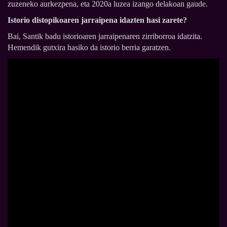
zuzeneko aurkezpena, eta 2020a luzea izango delakoan gaude.
Istorio distopikoaren jarraipena idazten hasi zarete?
Bai, Santik badu istorioaren jarraipenaren zirriborroa idatzita.
Hemendik gutxira hasiko da istorio berria garatzen.