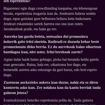
zen esperientzia?
Bigarrenez egin dugu crowdfunding kanpaina, eta lehenengoan
bezala, esperientzia izugarria izan da. Jendearen babesa sentitu
dugu, egun gutxitan gure helburura heltzea lortu baikenuen.
Jendeari eskainitako sariek harrera oso ona izan zuten.
Jarraitzaileak pozik, eta baita gu ere.
Aurreko lan guztia beteta, sentsazioa dut promoziora
indarrik gabe iritsi zinetela. Badirudi ez duzuela behar beste
promozionatu disko berria. Ez du aurrekoak baino oihartzun
handiagoa izan, nire ustez. Iritzi berekoak zarete?
Agian indar barik baino gehiago, pixka bat berandu heldu garela
esan genezake. Baina, hala ere, oihartzuna hor dago, eta
hemendik aurrera asko entzungo da guri buruz, edo hori espero
dugu.
Zuzenean aurkezteko aukera izan duzue, nahiz eta ez diren
kontzertu asko izan. Zer nolakoa izan da kantu berriak taula
gainean jotzea?
Erantzukizunez beteriko esperientzia polita da. Taula gainera