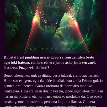
Dimetal Fest jaialdian arerio gogorra izan zenuten beste
agertoki batean, eta horrela ere jende asko joan zen zuek
ikustera. Pozgarria da hori?
Beno, lehenengo, guk ez ditugu beste taldeak areriotzat hartzen.
Hori esan eta gero, egia da talde handiak izan zirela Diman guk jo
genuen ordu berean. Gauza orokorra da horrelako moduko
jaialdietan. Hala ere, esan duzun bezala, jende ugari etorri zen gau
hartan gu ikustera, eta hori harro egoteko modukoa da. Oso pozik
amaitu genuen kontzertua, pertsona kopurua ikusita. Gainera
jende ezezagun asko etorri zen kontzertua bukatu ondoren gu