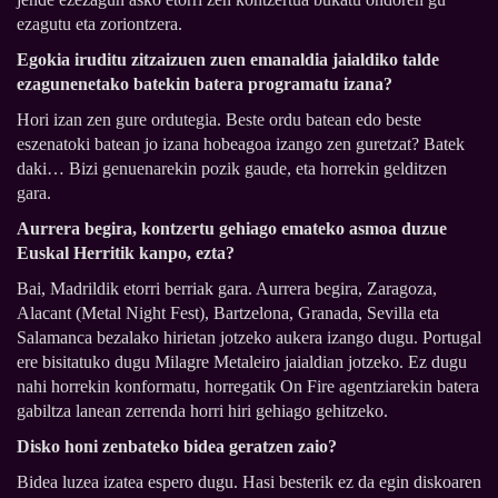
ezagutu eta zoriontzera.
Egokia iruditu zitzaizuen zuen emanaldia jaialdiko talde
ezagunenetako batekin batera programatu izana?
Hori izan zen gure ordutegia. Beste ordu batean edo beste
eszenatoki batean jo izana hobeagoa izango zen guretzat? Batek
daki… Bizi genuenarekin pozik gaude, eta horrekin gelditzen
gara.
Aurrera begira, kontzertu gehiago emateko asmoa duzue
Euskal Herritik kanpo, ezta?
Bai, Madrildik etorri berriak gara. Aurrera begira, Zaragoza,
Alacant (Metal Night Fest), Bartzelona, Granada, Sevilla eta
Salamanca bezalako hirietan jotzeko aukera izango dugu. Portugal
ere bisitatuko dugu Milagre Metaleiro jaialdian jotzeko. Ez dugu
nahi horrekin konformatu, horregatik On Fire agentziarekin batera
gabiltza lanean zerrenda horri hiri gehiago gehitzeko.
Disko honi zenbateko bidea geratzen zaio?
Bidea luzea izatea espero dugu. Hasi besterik ez da egin diskoaren