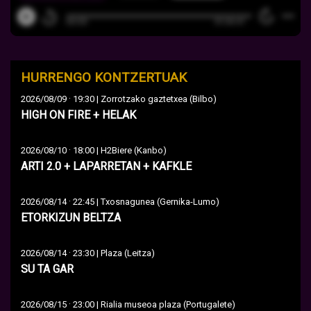
HURRENGO KONTZERTUAK
·
2026/08/09
19:30 | Zorrotzako gaztetxea (Bilbo)
HIGH ON FIRE + HELAK
·
2026/08/10
18:00 | H2Biere (Kanbo)
ARTI 2.0 + LAPARRETAN + KAFKLE
·
2026/08/14
22:45 | Txosnagunea (Gernika-Lumo)
ETORKIZUN BELTZA
·
2026/08/14
23:30 | Plaza (Leitza)
SU TA GAR
·
2026/08/15
23:00 | Rialia museoa plaza (Portugalete)