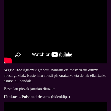
Sergio Rodriguez
ek grabatu, nahastu eta masterizatu dituzte
abesti guztiak. Beste hiru abesti plazaratzeko eta denak elkartzeko
asmoa du bandak.
Beste lau piezak jarraian dituzue:
Henkore - Poisoned dreams
(bideoklipa)