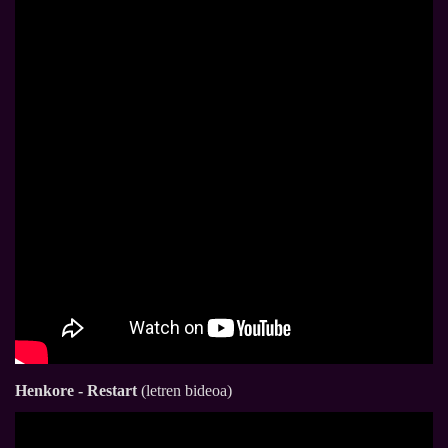
Henkore - Restart
(letren bideoa)