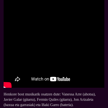
Henkore bost musikarik osatzen dute: Vanessa Arre (ahotsa),
Javier Galar (gitarra), Fermin Quiles (gitarra), Jon Arizaleta
(baxua eta garrasiak) eta Iñaki Garro (bateria).