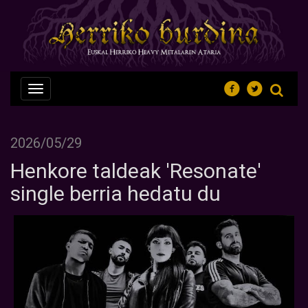
Nabegazioa
ireki
2026/05/29
Henkore taldeak 'Resonate'
single berria hedatu du