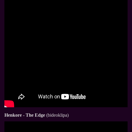
Henkore - The Edge
(bideoklipa)