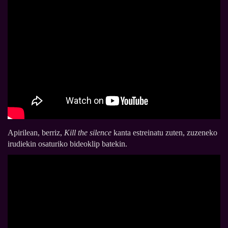
Apirilean, berriz,
Kill the silence
kanta estreinatu zuten, zuzeneko
irudiekin osaturiko bideoklip batekin.