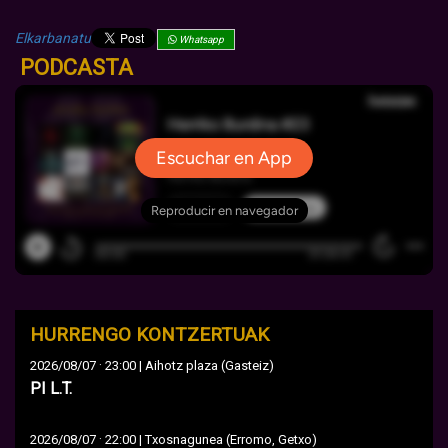
Elkarbanatu
Whatsapp
PODCASTA
HURRENGO KONTZERTUAK
·
2026/08/07
23:00 | Aihotz plaza (Gasteiz)
PI L.T.
·
2026/08/07
22:00 | Txosnagunea (Erromo, Getxo)