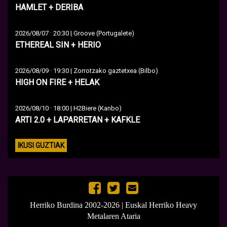
HAMLET + DERIBA
·
2026/08/07
20:30 | Groove (Portugalete)
ETHEREAL SIN + HERIO
·
2026/08/09
19:30 | Zorrotzako gaztetxea (Bilbo)
HIGH ON FIRE + HELAK
·
2026/08/10
18:00 | H2Biere (Kanbo)
ARTI 2.0 + LAPARRETAN + KAFKLE
IKUSI GUZTIAK
Herriko Burdina 2002-2026 | Euskal Herriko Heavy
Metalaren Ataria