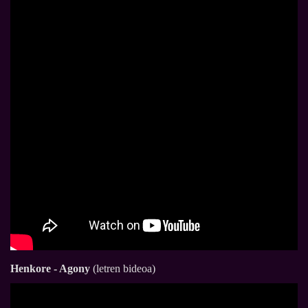
Henkore - Agony
(letren bideoa)