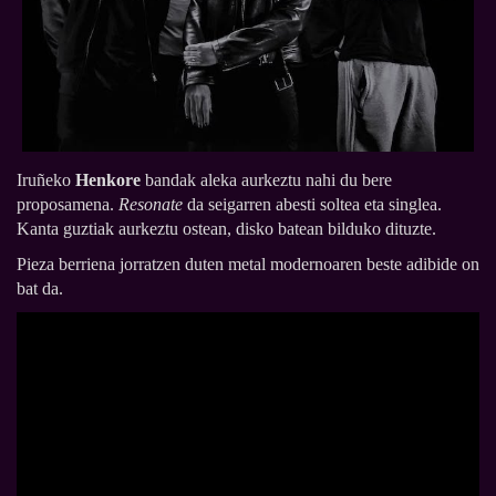
Iruñeko
Henkore
bandak aleka aurkeztu nahi du bere
proposamena.
Resonate
da seigarren abesti soltea eta singlea.
Kanta guztiak aurkeztu ostean, disko batean bilduko dituzte.
Pieza berriena jorratzen duten metal modernoaren beste adibide on
bat da.