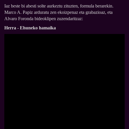
Iaz beste bi abesti solte aurkeztu zituzten, formula berarekin.
Marco A. Papiz arduratu zen ekoizpenaz eta grabazioaz, eta
Alvaro Foronda bideoklipen zuzendaritzaz:
Herra - Ehuneko hamaika