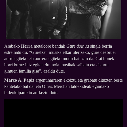
Arabako
Herra
metalcore bandak
Gure doinua
single berria
estreinatu du. "Guretzat, musika elkar ulertzeko, gure deabruei
aurre egiteko eta aurrera egiteko modu bat izan da. Gai honek
horri buruz hitz egiten du: nola musikak salbatu eta elkartu
gintuen familia gisa", azaldu dute.
Marco A. Papiz
argentinarraren ekoiztu eta grabatu dituzten beste
kantetako bat da, eta Oinaz Merchan taldekideak egindako
bideokliparekin aurkeztu dute.