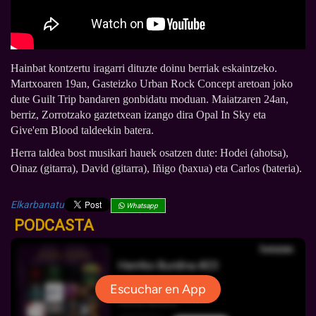
Hainbat kontzertu iragarri dituzte doinu berriak eskaintzeko.
Martxoaren 19an, Gasteizko Urban Rock Concept aretoan joko
dute Guilt Trip bandaren gonbidatu moduan. Maiatzaren 24an,
berriz, Zorrotzako gaztetxean izango dira Opal In Sky eta
Give'em Blood taldeekin batera.
Herra taldea bost musikari hauek osatzen dute: Hodei (ahotsa),
Oinaz (gitarra), David (gitarra), Iñigo (baxua) eta Carlos (bateria).
Elkarbanatu
Whatsapp
PODCASTA