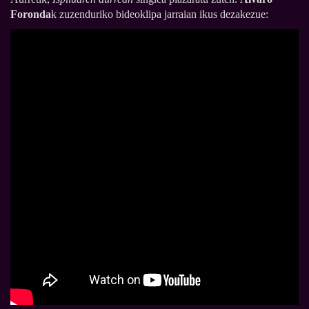
Foronda
k zuzenduriko bideoklipa jarraian ikus dezakezue: