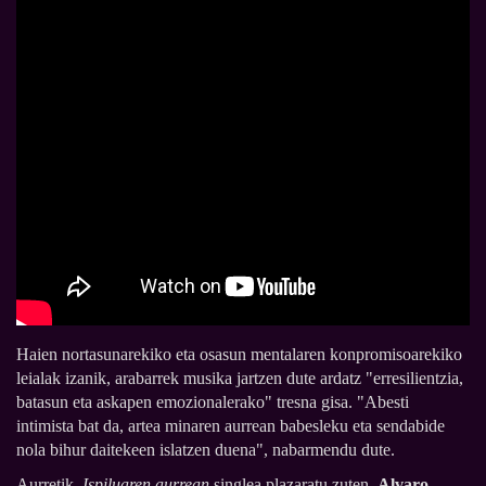
Haien nortasunarekiko eta osasun mentalaren konpromisoarekiko
leialak izanik, arabarrek musika jartzen dute ardatz "erresilientzia,
batasun eta askapen emozionalerako" tresna gisa. "Abesti
intimista bat da, artea minaren aurrean babesleku eta sendabide
nola bihur daitekeen islatzen duena", nabarmendu dute.
Aurretik,
Ispiluaren aurrean
singlea plazaratu zuten.
Alvaro