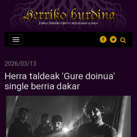
Nabegazioa
ireki
2026/03/13
Herra taldeak 'Gure doinua'
single berria dakar