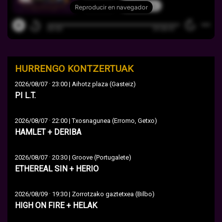
HURRENGO KONTZERTUAK
·
2026/08/07
23:00 | Aihotz plaza (Gasteiz)
PI L.T.
·
2026/08/07
22:00 | Txosnagunea (Erromo, Getxo)
HAMLET + DERIBA
·
2026/08/07
20:30 | Groove (Portugalete)
ETHEREAL SIN + HERIO
·
2026/08/09
19:30 | Zorrotzako gaztetxea (Bilbo)
HIGH ON FIRE + HELAK