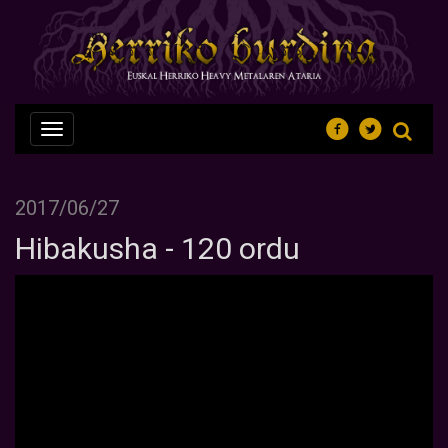
Nabegazioa
ireki
2017/06/27
Hibakusha - 120 ordu