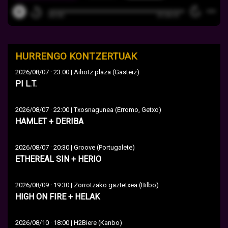
HURRENGO KONTZERTUAK
·
2026/08/07
23:00 | Aihotz plaza (Gasteiz)
PI L.T.
·
2026/08/07
22:00 | Txosnagunea (Erromo, Getxo)
HAMLET + DERIBA
·
2026/08/07
20:30 | Groove (Portugalete)
ETHEREAL SIN + HERIO
·
2026/08/09
19:30 | Zorrotzako gaztetxea (Bilbo)
HIGH ON FIRE + HELAK
·
2026/08/10
18:00 | H2Biere (Kanbo)