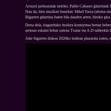
Arrazoi pertsonalak tarteko, Pablo Cabases gitarristak 
Hau da, hiru musikari hauekin: Mikel Yarza (ahotsa eta 
Bigarren gitarrista baten bila dauden arren, hiruko gisa
Dena dela, iragarritako itzulera kontzertua bertan beh
aretoan eskaini behar zutena Txatar eta A.D taldeekin 
Aske
bigarren diskoa 2020ko irailean plazaratu zuten, e