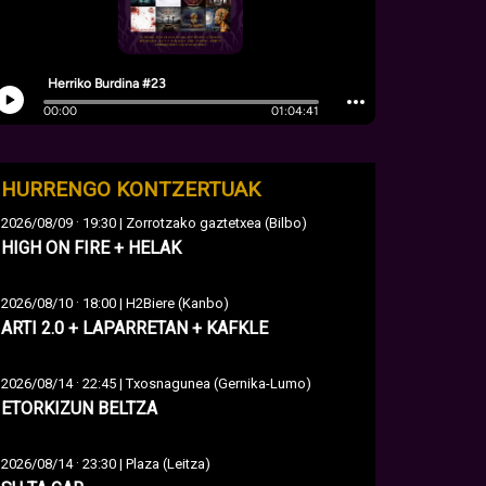
HURRENGO KONTZERTUAK
·
2026/08/09
19:30 | Zorrotzako gaztetxea (Bilbo)
HIGH ON FIRE + HELAK
·
2026/08/10
18:00 | H2Biere (Kanbo)
ARTI 2.0 + LAPARRETAN + KAFKLE
·
2026/08/14
22:45 | Txosnagunea (Gernika-Lumo)
ETORKIZUN BELTZA
·
2026/08/14
23:30 | Plaza (Leitza)