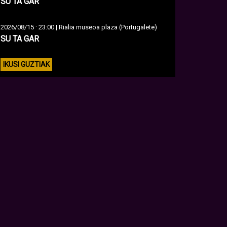
SU TA GAR
·
2026/08/15
23:00 | Rialia museoa plaza (Portugalete)
SU TA GAR
IKUSI GUZTIAK