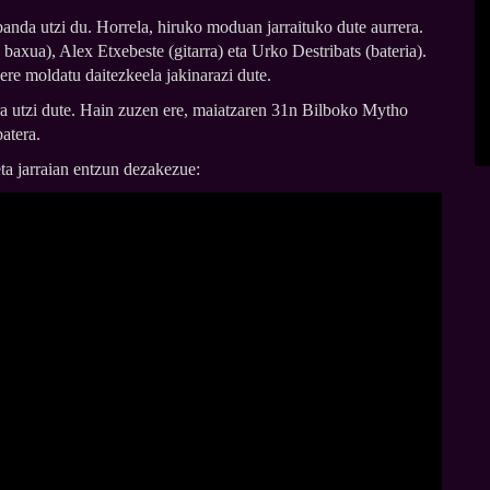
banda utzi du. Horrela, hiruko moduan jarraituko dute aurrera.
baxua), Alex Etxebeste (gitarra) eta Urko Destribats (bateria).
 ere moldatu daitezkeela jakinarazi dute.
era utzi dute. Hain zuzen ere, maiatzaren 31n Bilboko Mytho
batera.
ta jarraian entzun dezakezue: