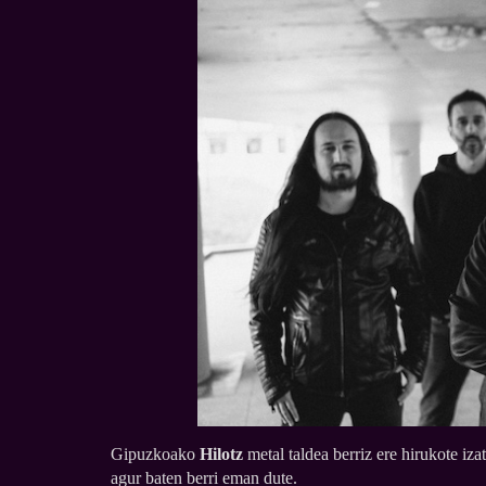
Gipuzkoako
Hilotz
metal taldea berriz ere hirukote iz
agur baten berri eman dute.