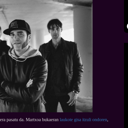
atera pasatu da. Martxoa bukaeran
laukote gisa itzuli ondoren
,