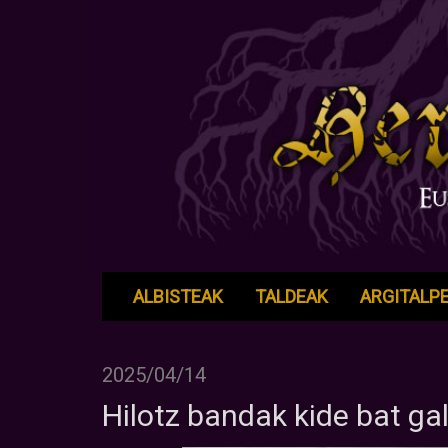
ALBISTEAK
TALDEAK
ARGITALP
2025/04/14
Hilotz bandak kide bat ga