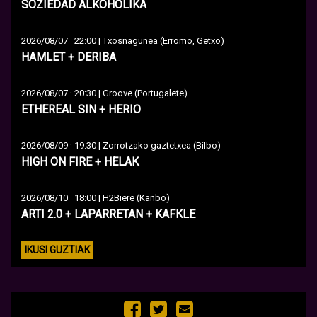
SOZIEDAD ALKOHOLIKA
·
2026/08/07
22:00 | Txosnagunea (Erromo, Getxo)
HAMLET + DERIBA
·
2026/08/07
20:30 | Groove (Portugalete)
ETHEREAL SIN + HERIO
·
2026/08/09
19:30 | Zorrotzako gaztetxea (Bilbo)
HIGH ON FIRE + HELAK
·
2026/08/10
18:00 | H2Biere (Kanbo)
ARTI 2.0 + LAPARRETAN + KAFKLE
IKUSI GUZTIAK