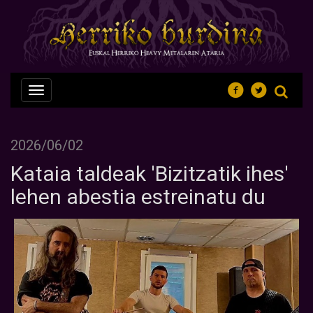
Nabegazioa
ireki
2026/06/02
Kataia taldeak 'Bizitzatik ihes'
lehen abestia estreinatu du