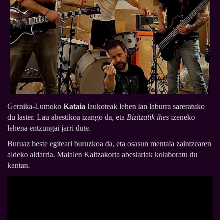
Gernika-Lumoko
Kataia
laukoteak lehen lan laburra sareratuko
du laster. Lau abestikoa izango da, eta
Bizitzatik ihes
izeneko
lehena entzungai jarri dute.
Buruaz beste egiteari buruzkoa da, eta osasun mentala zaintzearen
aldeko aldarria. Maialen Kaltzakorta abeslariak kolaboratu du
kantan.