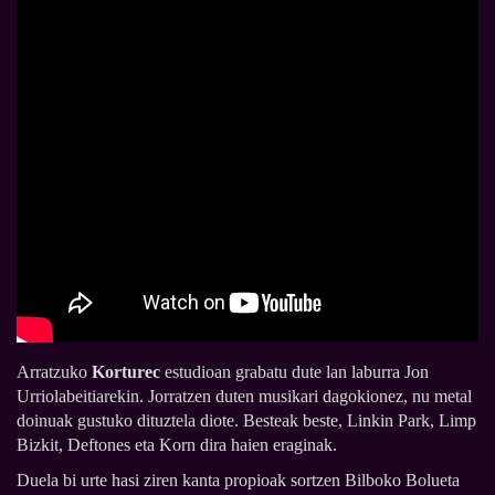
Arratzuko
Korturec
estudioan grabatu dute lan laburra Jon
Urriolabeitiarekin. Jorratzen duten musikari dagokionez, nu metal
doinuak gustuko dituztela diote. Besteak beste, Linkin Park, Limp
Bizkit, Deftones eta Korn dira haien eraginak.
Duela bi urte hasi ziren kanta propioak sortzen Bilboko Bolueta