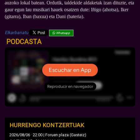
auzoko lokal batean. Ordutik, taldekide aldaketak izan dituzte, eta
gaur egun lau musikari hauek osatzen dute: Iñigo (ahotsa), Iker
(gitarra), Iban (baxua) eta Dani (bateria).
Elkarbanatu
Whatsapp
PODCASTA
HURRENGO KONTZERTUAK
·
2026/08/06
22:00 | Foruen plaza (Gasteiz)