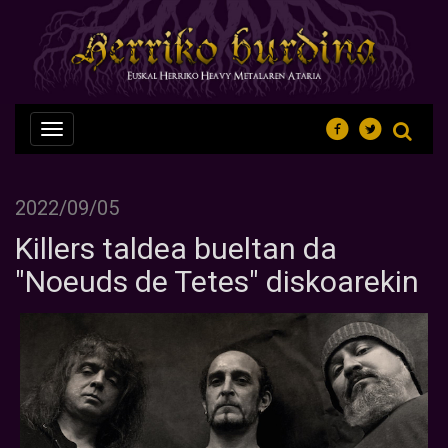
Nabegazioa
ireki
2022/09/05
Killers taldea bueltan da
"Noeuds de Tetes" diskoarekin