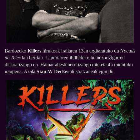
Bardozeko
Killers
hirukoak irailaren 13an argitaratuko du
Noeuds
de Tetes
lan berrian. Lapurtarren ibilbideko hemezortzigarren
diskoa izango da. Hamar abesti berri izango ditu eta 45 minutuko
iraupena. Azala
Stan-W Decker
ilustratzaileak egin du.