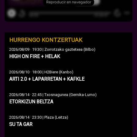
HURRENGO KONTZERTUAK
·
2026/08/09
19:30 | Zorrotzako gaztetxea (Bilbo)
HIGH ON FIRE + HELAK
·
2026/08/10
18:00 | H2Biere (Kanbo)
ARTI 2.0 + LAPARRETAN + KAFKLE
·
2026/08/14
22:45 | Txosnagunea (Gernika-Lumo)
ETORKIZUN BELTZA
·
2026/08/14
23:30 | Plaza (Leitza)
SU TA GAR