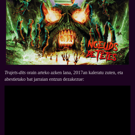
Trajets-dits
orain arteko azken lana, 2017an kaleratu zuten, eta
abestietako bat jarraian entzun dezakezue: