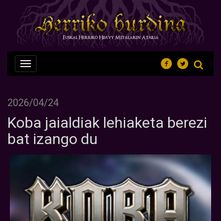
Nabegazioa
ireki
2026/04/24
Koba jaialdiak lehiaketa berezi
bat izango du