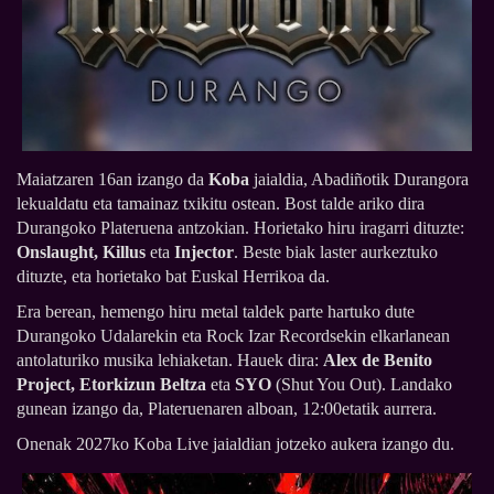
Maiatzaren 16an izango da
Koba
jaialdia, Abadiñotik Durangora
lekualdatu eta tamainaz txikitu ostean. Bost talde ariko dira
Durangoko Plateruena antzokian. Horietako hiru iragarri dituzte:
Onslaught, Killus
eta
Injector
. Beste biak laster aurkeztuko
dituzte, eta horietako bat Euskal Herrikoa da.
Era berean, hemengo hiru metal taldek parte hartuko dute
Durangoko Udalarekin eta Rock Izar Recordsekin elkarlanean
antolaturiko musika lehiaketan. Hauek dira:
Alex de Benito
Project, Etorkizun Beltza
eta
SYO
(Shut You Out). Landako
gunean izango da, Plateruenaren alboan, 12:00etatik aurrera.
Onenak 2027ko Koba Live jaialdian jotzeko aukera izango du.