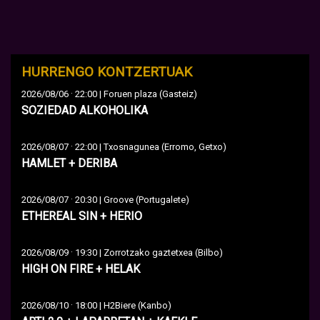
HURRENGO KONTZERTUAK
·
2026/08/06
22:00 | Foruen plaza (Gasteiz)
SOZIEDAD ALKOHOLIKA
·
2026/08/07
22:00 | Txosnagunea (Erromo, Getxo)
HAMLET + DERIBA
·
2026/08/07
20:30 | Groove (Portugalete)
ETHEREAL SIN + HERIO
·
2026/08/09
19:30 | Zorrotzako gaztetxea (Bilbo)
HIGH ON FIRE + HELAK
·
2026/08/10
18:00 | H2Biere (Kanbo)