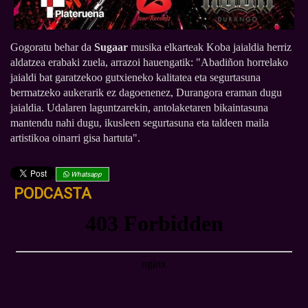
Gogoratu behar da
Sugaar
musika elkarteak Koba jaialdia herriz
aldatzea erabaki zuela, arrazoi hauengatik: "Abadiñon horrelako
jaialdi bat garatzekoo gutxieneko kalitatea eta segurtasuna
bermatzeko aukerarik ez dagoenenez, Durangora eraman dugu
jaialdia. Udalaren laguntzarekin, antolaketaren bikaintasuna
mantendu nahi dugu, ikusleen segurtasuna eta taldeen maila
artistikoa oinarri gisa hartuta".
Whatsapp
PODCASTA