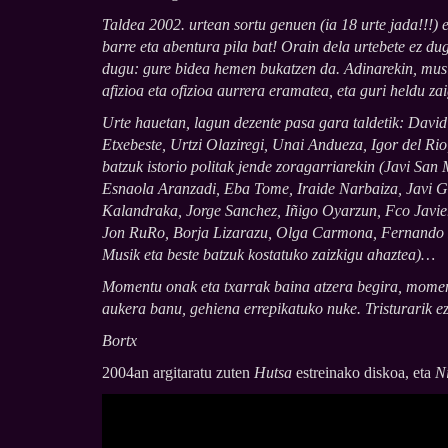
Taldea 2002. urtean sortu genuen (ia 18 urte jada!!!) et
barre eta abentura pila bat! Orain dela urtebete ez dug
dugu: gure bidea hemen bukatzen da. Adinarekin, musi
afizioa eta ofizioa aurrera eramatea, eta guri heldu 
Urte hauetan, lagun dezente pasa gara taldetik: Davi
Etxebeste, Urtzi Olaziregi, Unai Andueza, Igor del Rio
batzuk istorio politak jende zoragarriarekin (Javi San
Esnaola Aranzadi, Eba Tome, Iraide Narbaiza, Javi Ga
Kalandraka, Jorge Sanchez, Iñigo Oyarzun, Fco Javier
Jon RuRo, Borja Lizarazu, Olga Carmona, Fernando Ri
Musik eta beste batzuk kostatuko zaizkigu ahaztea)…
Momentu onak eta txarrak baina atzera begira, moment
aukera banu, gehiena errepikatuko nuke. Tristurarik ez,
Bortx
2004an argitaratu zuten
Hutsa
estreinako diskoa, eta
N