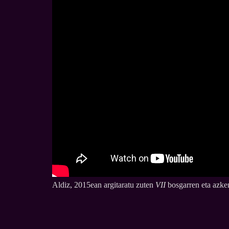
Aldiz, 2015ean argitaratu zuten
VII
bosgarren eta azken