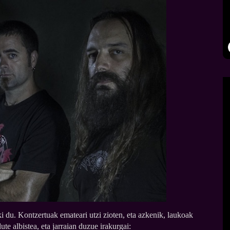
i du. Kontzertuak emateari utzi zioten, eta azkenik, laukoak
te albistea, eta jarraian duzue irakurgai: