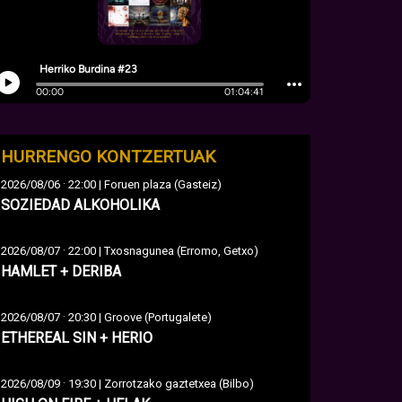
HURRENGO KONTZERTUAK
·
2026/08/06
22:00 | Foruen plaza (Gasteiz)
SOZIEDAD ALKOHOLIKA
·
2026/08/07
22:00 | Txosnagunea (Erromo, Getxo)
HAMLET + DERIBA
·
2026/08/07
20:30 | Groove (Portugalete)
ETHEREAL SIN + HERIO
·
2026/08/09
19:30 | Zorrotzako gaztetxea (Bilbo)