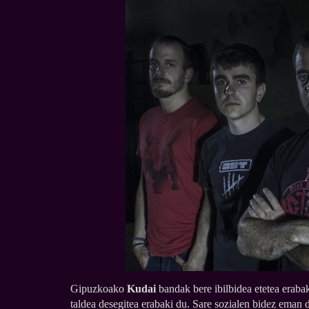
Gipuzkoako
Kudai
bandak bere ibilbidea etetea erabak
taldea desegitea erabaki du. Sare sozialen bidez eman du