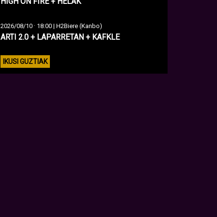
HIGH ON FIRE + HELAK
·
2026/08/10
18:00 | H2Biere (Kanbo)
ARTI 2.0 + LAPARRETAN + KAFKLE
IKUSI GUZTIAK