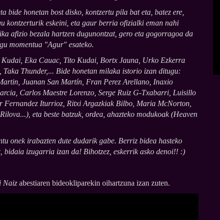
a bide honetan bost disko, kontzertu pila bat eta, batez ere,
u kontzerturik eskeini, eta gaur berria ofizialki eman nahi
ka afizio bezala hartzen dugunontzat, gero eta gogorragoa da
zaigu momentua "Agur" esateko.
d Kudai, Eka Cauac, Tito Kudai, Bortx Jauna, Urko Ezkerra
, Taka Thunder,... Bide honetan milaka istorio izan ditugu:
 Martin, Juanan San Martín, Fran Perez Arellano, Inaxio
rcia, Carlos Maestre Lorenzo, Serge Ruiz G-Txabarri, Luisillo
 Fernandez Iturrioz, Ritxi Argazkiak Bilbo, Maria McNorton,
lova...), eta beste batzuk, ordea, ahazteko modukoak (Heaven
u onek irabazten dute dudarik gabe. Berriz bidea hasteko
 bidaia izugarria izan da! Bihotzez, eskerrik asko denoi!! :)
i Naiz
abestiaren bideokliparekin oihartzuna izan zuten.