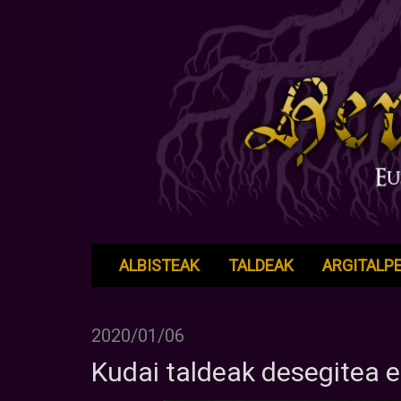
ALBISTEAK
TALDEAK
ARGITALP
2020/01/06
Kudai taldeak desegitea e