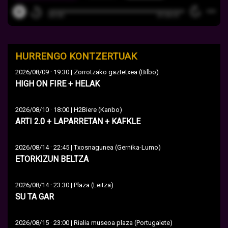
HURRENGO KONTZERTUAK
·
2026/08/09
19:30 | Zorrotzako gaztetxea (Bilbo)
HIGH ON FIRE + HELAK
·
2026/08/10
18:00 | H2Biere (Kanbo)
ARTI 2.0 + LAPARRETAN + KAFKLE
·
2026/08/14
22:45 | Txosnagunea (Gernika-Lumo)
ETORKIZUN BELTZA
·
2026/08/14
23:30 | Plaza (Leitza)
SU TA GAR
·
2026/08/15
23:00 | Rialia museoa plaza (Portugalete)