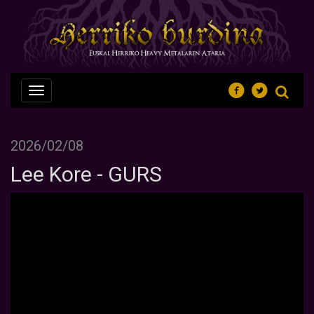
Nabegazioa
ireki
2026/02/08
Lee Kore - GURS