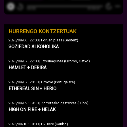
HURRENGO KONTZERTUAK
·
2026/08/06
22:00 | Foruen plaza (Gasteiz)
SOZIEDAD ALKOHOLIKA
·
2026/08/07
22:00 | Txosnagunea (Erromo, Getxo)
HAMLET + DERIBA
·
2026/08/07
20:30 | Groove (Portugalete)
ETHEREAL SIN + HERIO
·
2026/08/09
19:30 | Zorrotzako gaztetxea (Bilbo)
HIGH ON FIRE + HELAK
·
2026/08/10
18:00 | H2Biere (Kanbo)