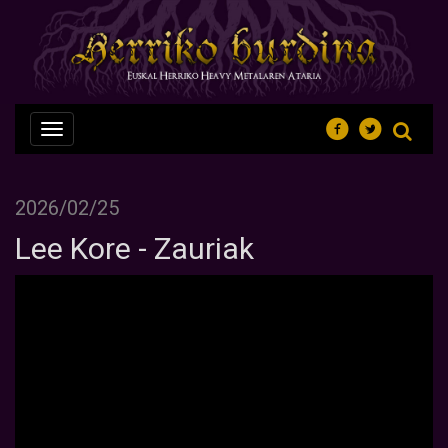
Nabegazioa
ireki
2026/02/25
Lee Kore - Zauriak