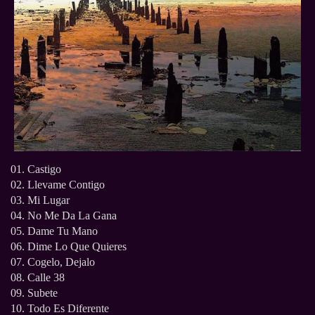
01. Castigo
02. Llevame Contigo
03. Mi Lugar
04. No Me Da La Gana
05. Dame Tu Mano
06. Dime Lo Que Quieres
07. Cogelo, Dejalo
08. Calle 38
09. Subete
10. Todo Es Diferente