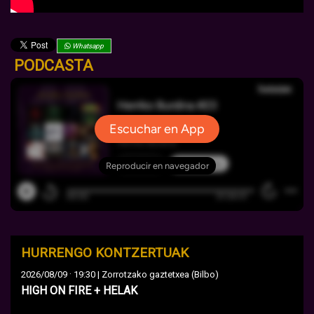
Whatsapp
PODCASTA
HURRENGO KONTZERTUAK
·
2026/08/09
19:30 | Zorrotzako gaztetxea (Bilbo)
HIGH ON FIRE + HELAK