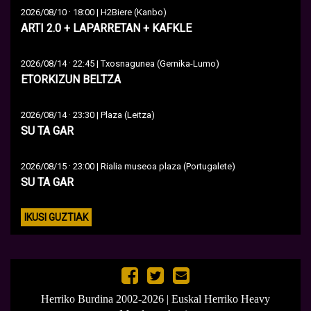
·
2026/08/10
18:00 | H2Biere (Kanbo)
ARTI 2.0 + LAPARRETAN + KAFKLE
·
2026/08/14
22:45 | Txosnagunea (Gernika-Lumo)
ETORKIZUN BELTZA
·
2026/08/14
23:30 | Plaza (Leitza)
SU TA GAR
·
2026/08/15
23:00 | Rialia museoa plaza (Portugalete)
SU TA GAR
IKUSI GUZTIAK
Herriko Burdina 2002-2026 | Euskal Herriko Heavy