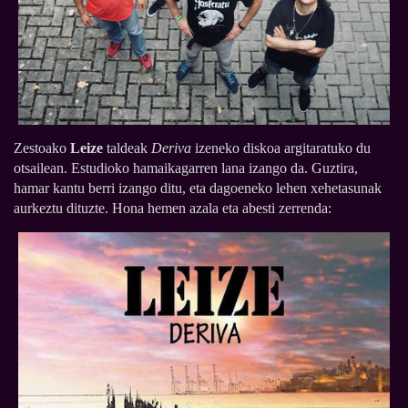
Zestoako
Leize
taldeak
Deriva
izeneko diskoa argitaratuko du
otsailean. Estudioko hamaikagarren lana izango da. Guztira,
hamar kantu berri izango ditu, eta dagoeneko lehen xehetasunak
aurkeztu dituzte. Hona hemen azala eta abesti zerrenda: