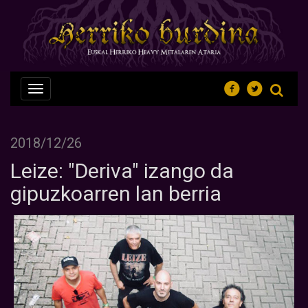
Nabegazioa
ireki
2018/12/26
Leize: "Deriva" izango da
gipuzkoarren lan berria