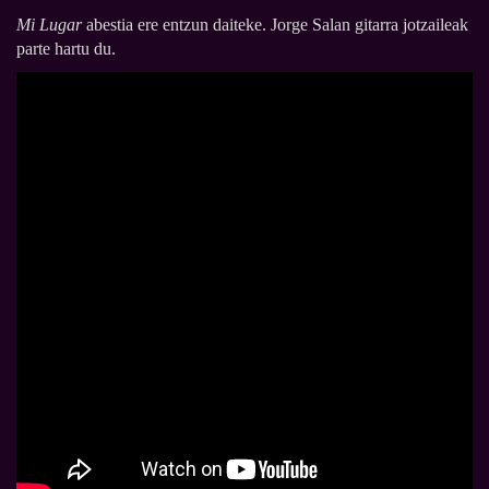
Mi Lugar
abestia ere entzun daiteke. Jorge Salan gitarra jotzaileak
parte hartu du.