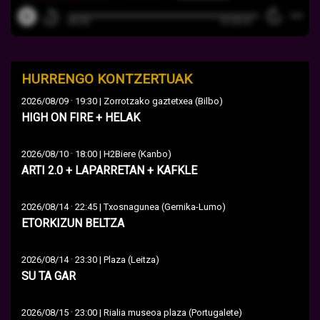
HURRENGO KONTZERTUAK
·
2026/08/09
19:30 | Zorrotzako gaztetxea (Bilbo)
HIGH ON FIRE + HELAK
·
2026/08/10
18:00 | H2Biere (Kanbo)
ARTI 2.0 + LAPARRETAN + KAFKLE
·
2026/08/14
22:45 | Txosnagunea (Gernika-Lumo)
ETORKIZUN BELTZA
·
2026/08/14
23:30 | Plaza (Leitza)
SU TA GAR
·
2026/08/15
23:00 | Rialia museoa plaza (Portugalete)