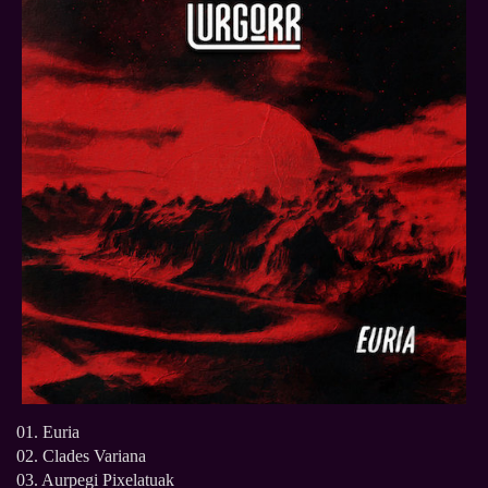
01. Euria
02. Clades Variana
03. Aurpegi Pixelatuak