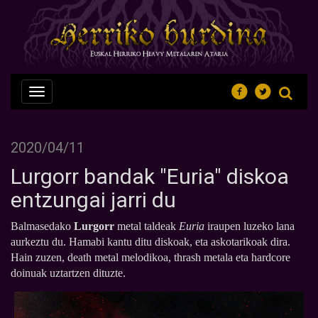
Nabegazioa
ireki
2020/04/11
Lurgorr bandak "Euria" diskoa
entzungai jarri du
Balmasedako
Lurgorr
metal taldeak
Euria
iraupen luzeko lana
aurkeztu du. Hamabi kantu ditu diskoak, eta askotarikoak dira.
Hain zuzen, death metal melodikoa, thrash metala eta hardcore
doinuak uztartzen dituzte.