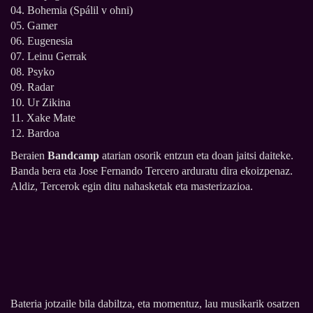
04. Bohemia (Spálil v ohni)
05. Gamer
06. Eugenesia
07. Leinu Gerrak
08. Psyko
09. Radar
10. Ur Zikina
11. Xake Mate
12. Bardoa
Beraien
Bandcamp
atarian osorik entzun eta doan jaitsi daiteke.
Banda bera eta Jose Fernando Tercero arduratu dira ekoizpenaz.
Aldiz, Tercerok egin ditu nahasketak eta masterizazioa.
Bateria jotzaile bila dabiltza, eta momentuz, lau musikarik osatzen