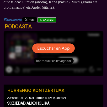
dute taldea: Gurejon (ahotsa), Kepa (baxua), Mikel (gitarra eta
programazioa) eta Ander (gitarra).
Elkarbanatu
Whatsapp
PODCASTA
HURRENGO KONTZERTUAK
·
2026/08/06
22:00 | Foruen plaza (Gasteiz)
SOZIEDAD ALKOHOLIKA