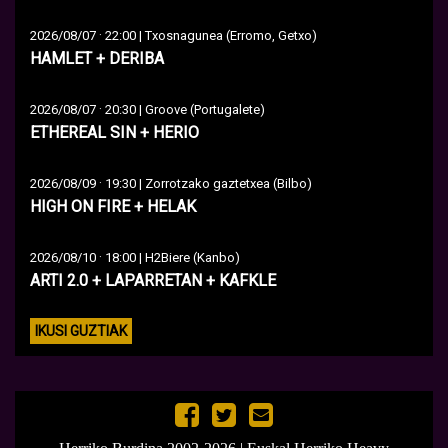
·
2026/08/07
22:00 | Txosnagunea (Erromo, Getxo)
HAMLET + DERIBA
·
2026/08/07
20:30 | Groove (Portugalete)
ETHEREAL SIN + HERIO
·
2026/08/09
19:30 | Zorrotzako gaztetxea (Bilbo)
HIGH ON FIRE + HELAK
·
2026/08/10
18:00 | H2Biere (Kanbo)
ARTI 2.0 + LAPARRETAN + KAFKLE
IKUSI GUZTIAK