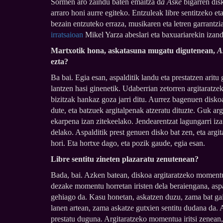
Sormen aro zaindu baten emaitza d
a Aske
bigarren di
arraro honi aurre egiteko. Entzuleak libre sentitzeko et
bezain entzuteko erraza, musikaren eta letren garrantz
irratsaioan
Mikel Yarza abeslari eta baxuariarekin izanda
Martxotik hona, askatasuna mugatu digutenean,
A
ezta?
Ba bai. Egia esan, aspalditik landu eta prestatzen arit
lantzen hasi ginenetik. Udaberrian zetorren argitaratz
bizitzak hankaz goza jarri ditu. Aurrez bagenuen disko
dute, eta batzuek argitalpenak atzeratu dituzte. Guk a
ekarpena izan zitekeelako. Jendearentzat lagungarri iz
delako. Aspalditik prest genuen disko bat zen, eta arg
hori. Eta hortxe dago, eta pozik gaude, egia esan.
Libre sentitu zineten plazaratu zenutenean?
Bada, bai. Azken batean, diskoa argitaratzeko moment
dezake momentu horretan iristen dela beraiengana, aspal
gehiago da. Kasu honetan, askatzen duzu, zama bat gai
lanen artean, zama askatze gutxien sentitu dudana da. 
prestatu duguna. Argitaratzeko momentua iritsi zenean, 