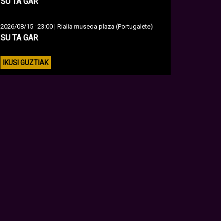
SU TA GAR
·
2026/08/15
23:00 | Rialia museoa plaza (Portugalete)
SU TA GAR
IKUSI GUZTIAK