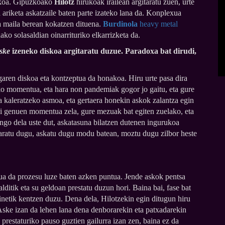
skoa. Gipuzkoako
Hilotz
hirukoak irailean argitaratu zuen, urte
a ariketa askatzaile baten parte izateko lana da. Konplexua
ia maila berean kokatzen dituena.
Burdinola
heavy metal
ko solasaldian oinarrituriko elkarrizketa da.
ske
izeneko diskoa argitaratu duzue. Paradoxa bat dirudi,
u garen diskoa eta kontzeptua da honakoa. Hiru urte pasa dira
eko momentua, eta hara non pandemiak gogor jo gaitu, eta gure
a kaleratzeko asmoa, eta gertaera honekin askok zalantza egin
rgi genuen momentua zela, gure mezuak bat egiten zuelako, eta
ango dela uste dut, askatasuna bilatzen dutenen ingurukoa
itaratu dugu, askatu dugu modu batean, moztu dugu zilbor heste
ua da prozesu luze baten azken puntua. Jende askok pentsa
ditik eta su geldoan prestatu duzun hori. Baina bai, fase bat
netik kentzen duzu. Dena dela, Hilotzekin egin ditugun hiru
Aske izan da lehen lana dena denborarekin eta patxadarekin
prestaturiko pauso guztien gailurra izan zen, baina ez da