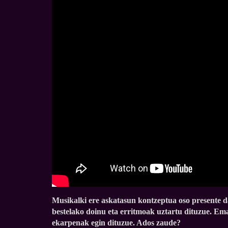
Musikalki ere askatasun kontzeptua oso presente da
bestelako doinu eta erritmoak uztartu dituzue. Em
ekarpenak egin dituzue. Ados zaude?