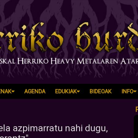
ENAK
AGENDA
EDUKIAK
BIDEOAK
INFO
ela azpimarratu nahi dugu,