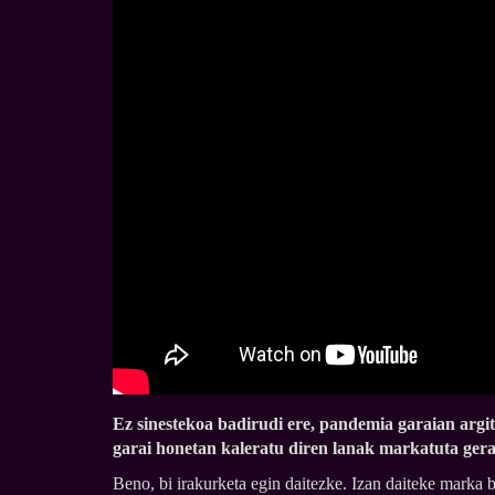
Ez sinestekoa badirudi ere, pandemia garaian argi
garai honetan kaleratu diren lanak markatuta gera
Beno, bi irakurketa egin daitezke. Izan daiteke marka ba