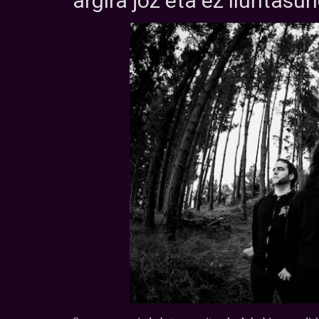
argira joz eta ez iluntasu