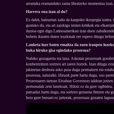
arrastaka eramandako zama libratzeko momentua izan.
Harrera ona izan al du?
Ez dakit, batzuetan zaila da kanpoko ikuspegia izatea. 
gustuko du, eta ari zaizkigu iristen kritikak eta elkarri
ilusioa egin digu Latinoamerikan izan duen zabalkundeak
hobetu ikusten duten iruzkinak ere espero ditugu heltz
Lanketa luze baten emaitza da zuen iraupen luzeko
buka hiruko gisa egindako prozesua?
Nahiko gozagarria eta laua. Askotan prozesuak gorabeh
konbentzitzen sortzen ari zaren horrek. Izan ditugu e
jakinetan denbora asko pasa dugu pentsatzen eta eztaba
prozesua, naturalki. Hiruok parte hartu dugu, oso parte
Prozesuaren tartean Etxahun Governors taldean jotzen 
pertsonalak zein lanekoak. Hilotz ez da gure ogibidea,
patxadaz hartu dugu, eta sortzen genuena fintzen eta g
bera gure buruari ez jartzeak, prozesuaz gozaten lagun