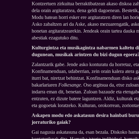
Kontzertuen zirkuitua berraktibatzean akaso diskoa zah
dela orain argitaratzea, dena geldi dagoenean. Bestetik
Modu batean horri esker ere argitaratzen diren lan hori
Asko zabaltzen ari da Aske, akaso mezuarengatik, aske
honetan argitaratzearekin. Jendeak orain tartea dauka m
abestiak ezagutuko ditu.
Kulturgintza eta musikagintza nabarmen kaltetu di
dugunean, musikak arintzen du bizi dugun egoera
Zalantzarik gabe. Jende asko konturatu da horretaz, eta
Konfinamenduan, udaberrian, zein orain kalera atera ga
iturri bat, niretzat behintzat. Konfinamenduan disko a
bakarlariaren
Folkesange
. Oso argitsua da, etxe zuloa
indarra eman dit, benetan. Zuloan bazaude eta etengabe 
entzuten, ez dizute batere laguntzen. Aldiz, kulturak e
eta gogoetak loratzeko. Kulturan, orokorrean, zorionta
Askapen modu edo askatasun desira hainbati buruz 
jorraturiko gaiak?
Gai nagusia askatasuna da, esan bezala. Diskoko hamai
kontaturikoak dira. Hamaika istorio indibidual, hamaik