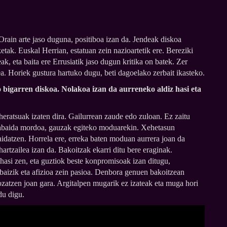
Orain arte jaso duguna, positiboa izan da. Jendeak diskoa
zketak. Euskal Herrian, estatuan zein nazioartetik ere. Bereziki
, eta baita ere Errusiatik jaso dugun kritika on batek. Zer
ea. Horiek gustura hartuko dugu, beti dagoelako zerbait ikasteko.
 bigarren diskoa. Nolakoa izan da aurreneko aldiz hasi eta
eratsuak izaten dira. Gailurrean zaude edo zuloan. Ez zaitu
ztabaida mordoa, gauzak egiteko moduarekin. Xehetasun
idatzen. Horrela ere, erreka baten moduan aurrera joan da
hartzailea izan da. Bakoitzak ekarri ditu bere eraginak.
hasi zen, eta guztiok beste konpromisoak izan ditugu,
 baizik eta afizioa zein pasioa. Denbora genuen bakoitzean
ozatzen joan gara. Argitalpen mugarik ez izateak eta muga hori
du digu.