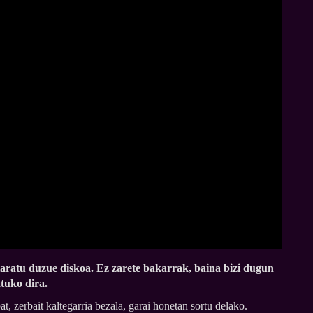
taratu duzue diskoa. Ez zarete bakarrak, baina bizi dugun
tuko dira.
t, zerbait kaltegarria bezala, garai honetan sortu delako.