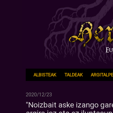
ALBISTEAK
TALDEAK
ARGITALP
2020/12/23
"Noizbait aske izango gar