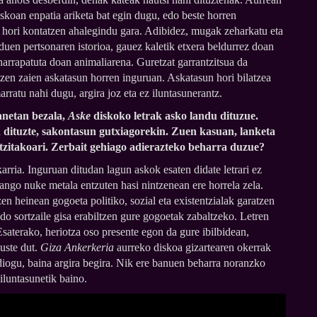
iskoan enpatia ariketa bat egin dugu, edo beste horren
ta hori kontatzen ahalegindu gara. Adibidez, mugak zeharkatu eta
 duen pertsonaren istorioa, gauez kaletik etxera beldurrez doan
harrapatuta doan animaliarena. Guretzat garrantzitsua da
tzen zaien askatasun horren inguruan. Askatasun hori bilatzea
rratu nahi dugu, argira joz eta ez iluntasunerantz.
anetan bezala,
Aske
diskoko letrak asko landu dituzue.
n dituzte, sakontasun gutxiagorekin. Zuen kasuan, lanketa
atzitakoari. Zerbait gehiago adierazteko beharra duzue?
rria. Inguruan ditudan lagun askok esaten didate letrari ez
sango nuke metala entzuten hasi nintzenean ere horrela zela.
en heinean gogoeta politiko, sozial eta existentzialak garatzen
do sortzaile gisa erabiltzen gure gogoetak zabaltzeko. Letren
aterako, heriotza oso presente egon da gure ibilbidean,
 uste dut.
Giza Ankerkeria
aurreko diskoa gizartearen okerrak
 diogu, baina argira begira. Nik ere banuen beharra noranzko
 iluntasunetik baino.