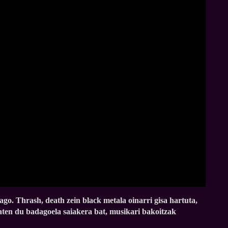
go. Thrash, death zein black metala oinarri gisa hartuta,
aten du badagoela saiakera bat, musikari bakoitzak