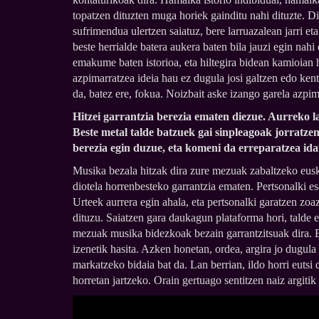
topatzen dituzten muga horiek gainditu nahi dituzte. D
sufrimendua ulertzen saiatuz, bere larruazalean jarri e
beste herrialde batera aukera baten bila jauzi egin nahi
emakume baten istorioa, eta hiltegira bidean kamioian 
azpimarratzea ideia hau ez dugula josi galtzen edo ken
da, batez ere, fokua. Noizbait aske izango garela azpima
Hitzei garrantzia berezia ematen diezue. Aurreko l
Beste metal talde batzuek gai sinpleagoak jorratze
berezia egin duzue, eta komeni da erreparatzea id
Musika bezala hitzak dira zure mezuak zabaltzeko euska
diotela horrenbesteko garrantzia ematen. Pertsonalki e
Urteek aurrera egin ahala, eta pertsonalki garatzen zoaz
dituzu. Saiatzen gara daukagun plataforma hori, talde e
mezuak musika bidezkoak bezain garrantzitsuak dira. Es
izenetik hasita. Azken honetan, ordea, argira jo dugula
markatzeko bidaia bat da. Lan berrian, ildo horri eutsi
horretan jartzeko. Orain gertuago sentitzen naiz argitik