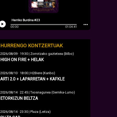
HURRENGO KONTZERTUAK
·
2026/08/09
19:30 | Zorrotzako gaztetxea (Bilbo)
HIGH ON FIRE + HELAK
·
2026/08/10
18:00 | H2Biere (Kanbo)
ARTI 2.0 + LAPARRETAN + KAFKLE
·
2026/08/14
22:45 | Txosnagunea (Gernika-Lumo)
ETORKIZUN BELTZA
·
2026/08/14
23:30 | Plaza (Leitza)