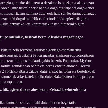
arregia geratuko dela pentsa dezakete batzuek, eta akatsa izan
, ordea, gure ustez lehorte handia dago argitalpenei dagokienez.
ek ikusgarritasun gehiago dute; guk hala sentitu dugu, behintzat.
 izan nahi dugulako. Nik ez dut inolako konplexurik garai
usika entzuteko, eta kontzertuak iristen direnerako gure
tu pandemiak, besteak beste. Aisialdia mugatuagoa
?
 kultura zein sormena garaiotan gehiago estimatu ditu.
itezkenean. Euskarri bat da musika, alaitasun edo zoriontasun
sko entzun ditut, eta badaude jakin batzuk. Esaterako, Myrkur
n sartuta geundenean behin eta berriz entzun dudana. Horrek
24 orduko albiste zikloa, datu, arazo, heriotza eta bestelakoak
ta sormenak aske izateko balio dute. Bakoitzaren barne prozesu
suna topatu dut.
hitz egiten duzue abestietan. Zehazki, zeintzuk dira
ka kantuak aske izan nahi duten horien begietatik
a ahots desberdin, denak kateak hautsi nahi dituztenak. Aurrean