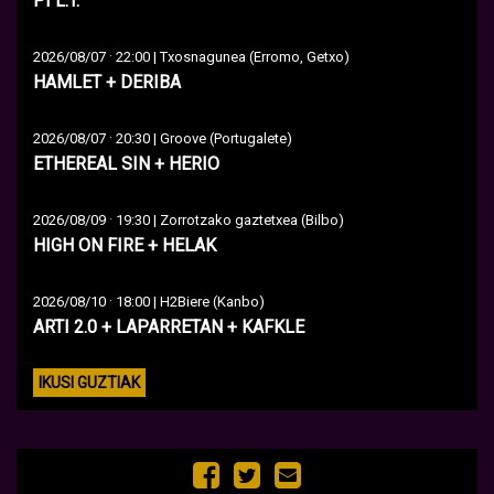
PI L.T.
·
2026/08/07
22:00 | Txosnagunea (Erromo, Getxo)
HAMLET + DERIBA
·
2026/08/07
20:30 | Groove (Portugalete)
ETHEREAL SIN + HERIO
·
2026/08/09
19:30 | Zorrotzako gaztetxea (Bilbo)
HIGH ON FIRE + HELAK
·
2026/08/10
18:00 | H2Biere (Kanbo)
ARTI 2.0 + LAPARRETAN + KAFKLE
IKUSI GUZTIAK