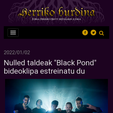
Nabegazioa
ireki
2022/01/02
Nulled taldeak "Black Pond"
bideoklipa estreinatu du