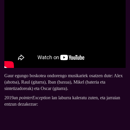
Gaur egungo boskotea ondorengo musikariek osatzen dute: Alex
(ahotsa), Raul (gitarra), Iban (baxua), Mikel (bateria eta
sintetizadoreak) eta Oscar (gitarra).
2019an
pointerException
lan laburra kaleratu zuten, eta jarraian
entzun dezakezue: