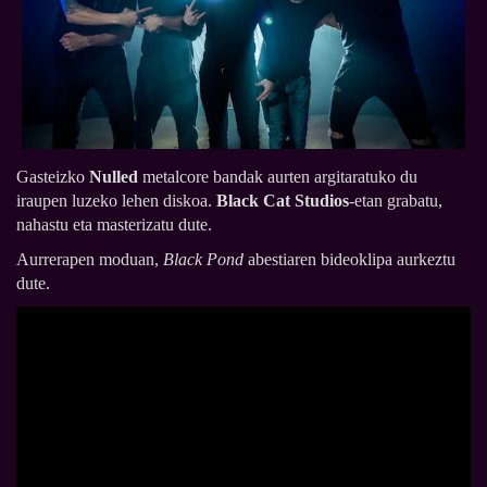
Gasteizko
Nulled
metalcore bandak aurten argitaratuko du
iraupen luzeko lehen diskoa.
Black Cat Studios
-etan grabatu,
nahastu eta masterizatu dute.
Aurrerapen moduan,
Black Pond
abestiaren bideoklipa aurkeztu
dute.