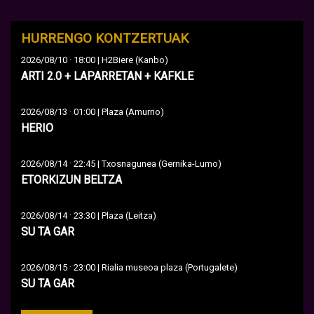
HURRENGO KONTZERTUAK
·
2026/08/10
18:00 | H2Biere (Kanbo)
ARTI 2.0 + LAPARRETAN + KAFKLE
·
2026/08/13
01:00 | Plaza (Amurrio)
HERIO
·
2026/08/14
22:45 | Txosnagunea (Gernika-Lumo)
ETORKIZUN BELTZA
·
2026/08/14
23:30 | Plaza (Leitza)
SU TA GAR
·
2026/08/15
23:00 | Rialia museoa plaza (Portugalete)
SU TA GAR