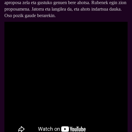
aproposa zela eta gustuko genuen bere ahotsa. Rubenek egin zion
proposamena. Jatorra eta langilea da, eta ahots indartsua dauka.
Oso pozik gaude berarekin.