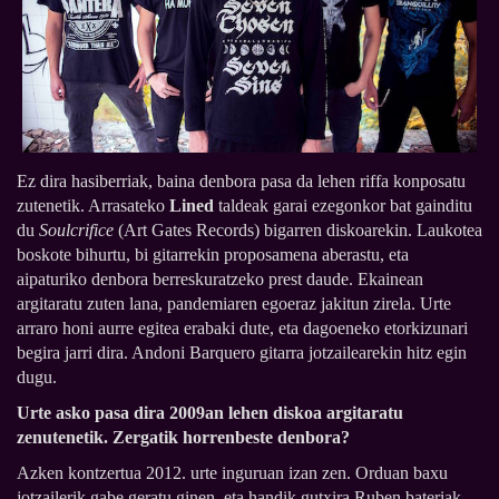
Ez dira hasiberriak, baina denbora pasa da lehen riffa konposatu
zutenetik. Arrasateko
Lined
taldeak garai ezegonkor bat gainditu
du
Soulcrifice
(Art Gates Records) bigarren diskoarekin. Laukotea
boskote bihurtu, bi gitarrekin proposamena aberastu, eta
aipaturiko denbora berreskuratzeko prest daude. Ekainean
argitaratu zuten lana, pandemiaren egoeraz jakitun zirela. Urte
arraro honi aurre egitea erabaki dute, eta dagoeneko etorkizunari
begira jarri dira. Andoni Barquero gitarra jotzailearekin hitz egin
dugu.
Urte asko pasa dira 2009an lehen diskoa argitaratu
zenutenetik. Zergatik horrenbeste denbora?
Azken kontzertua 2012. urte inguruan izan zen. Orduan baxu
jotzailerik gabe geratu ginen, eta handik gutxira Ruben bateriak