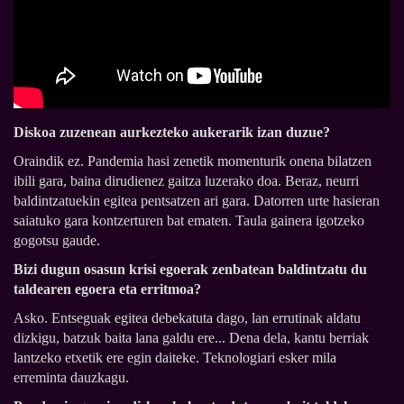
Diskoa zuzenean aurkezteko aukerarik izan duzue?
Oraindik ez. Pandemia hasi zenetik momenturik onena bilatzen
ibili gara, baina dirudienez gaitza luzerako doa. Beraz, neurri
baldintzatuekin egitea pentsatzen ari gara. Datorren urte hasieran
saiatuko gara kontzerturen bat ematen. Taula gainera igotzeko
gogotsu gaude.
Bizi dugun osasun krisi egoerak zenbatean baldintzatu du
taldearen egoera eta erritmoa?
Asko. Entseguak egitea debekatuta dago, lan errutinak aldatu
dizkigu, batzuk baita lana galdu ere... Dena dela, kantu berriak
lantzeko etxetik ere egin daiteke. Teknologiari esker mila
erreminta dauzkagu.