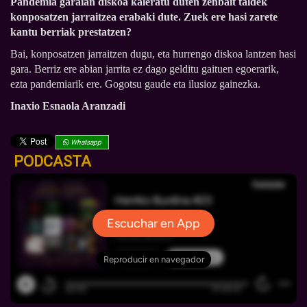
Pandemia garaian diskoa kaleratu duten zenbait taldek
konposatzen jarraitzea erabaki dute. Zuek ere hasi zarete
kantu berriak prestatzen?
Bai, konposatzen jarraitzen dugu, eta hurrengo diskoa lantzen hasi
gara. Berriz ere abian jarrita ez dago gelditu gaituen egoerarik,
ezta pandemiarik ere. Gogotsu gaude eta ilusioz gainezka.
Inaxio Esnaola Aranzadi
Whatsapp
PODCASTA