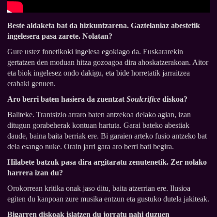
Beste aldaketa bat da hizkuntzarena. Gaztelaniaz abestetik
ingelesera pasa zarete. Nolatan?
Gure ustez fonetikoki ingelesa egokiago da. Euskararekin
gertatzen den moduan hitza gozoagoa dira ahoskatzerakoan. Aitor
eta biok ingelesez ondo dakigu, eta bide horretatik jarraitzea
erabaki genuen.
Aro berri baten hasiera da zuentzat
Soulcrifice
diskoa?
Baliteke. Trantsizio arraro baten antzekoa delako agian, izan
ditugun gorabeherak kontuan hartuta. Garai bateko abestiak
daude, baina baita berriak ere. Bi garaien arteko fusio antzeko bat
dela esango nuke. Orain jarri gara aro berri bati begira.
Hilabete batzuk pasa dira argitaratu zenutenetik. Zer nolako
harrera izan du?
Orokorrean kritika onak jaso ditu, baita atzerrian ere. Ilusioa
egiten du kanpoan zure musika entzun eta gustuko dutela jakiteak.
Bigarren diskoak islatzen du jorratu nahi duzuen