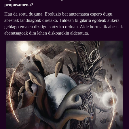
proposamena?
Hau da sortu duguna. Eboluzio bat antzematea espero dugu,
abestiak landuagoak direlako. Taldean bi gitarra egoteak aukera
gehiago ematen dizkigu sortzeko orduan. Alde horretatik abestiak
aberatsagoak dira lehen diskoarekin alderatuta.