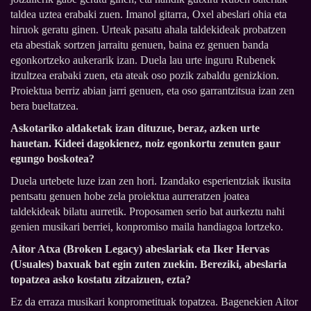
taldea uztea erabaki zuen. Imanol gitarra, Oxel abeslari ohia eta
hiruok geratu ginen. Urteak pasatu ahala taldekideak probatzen
eta abestiak sortzen jarraitu genuen, baina ez genuen banda
egonkortzeko aukerarik izan. Duela lau urte inguru Rubenek
itzultzea erabaki zuen, eta ateak oso pozik zabaldu genizkion.
Proiektua berriz abian jarri genuen, eta oso garrantzitsua izan zen
bera bueltatzea.
Askotariko aldaketak izan dituzue, beraz, azken urte
hauetan. Kideei dagokienez, noiz egonkortu zenuten gaur
egungo boskotea?
Duela urtebete luze izan zen hori. Izandako esperientziak ikusita
pentsatu genuen hobe zela proiektua aurreratzen joatea
taldekideak bilatu aurretik. Proposamen serio bat aurkeztu nahi
genien musikari berriei, konpromiso maila handiagoa lortzeko.
Aitor Atxa (Broken Legacy) abeslariak eta Iker Hervas
(Usuales) baxuak bat egin zuten zuekin. Bereziki, abeslaria
topatzea asko kostatu zitzaizuen, ezta?
Ez da erraza musikari konprometituak topatzea. Bagenekien Aitor