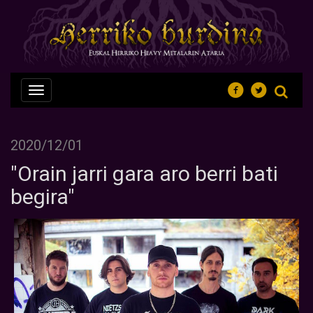
Nabegazioa
ireki
2020/12/01
"Orain jarri gara aro berri bati
begira"