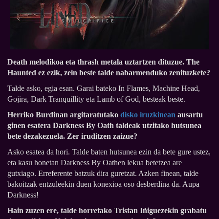
Death melodikoa eta thrash metala uztartzen dituzue. The
Haunted ez ezik, zein beste talde nabarmenduko zenituzkete?
Talde asko, egia esan. Garai bateko In Flames, Machine Head,
Gojira, Dark Tranquillity eta Lamb of God, besteak beste.
Herriko Burdinan argitaratutako
disko iruzkinean
ausartu
ginen esatera Darkness By Oath taldeak utzitako hutsunea
bete dezakezuela. Zer iruditzen zaizue?
Asko esatea da hori. Talde baten hutsunea ezin da bete gure ustez,
eta kasu honetan Darkness By Oathen lekua betetzea are
gutxiago. Erreferente batzuk dira guretzat. Azken finean, talde
bakoitzak entzuleekin duen konexioa oso desberdina da. Aupa
Darkness!
Hain zuzen ere, talde horretako Tristan Iñiguezekin grabatu