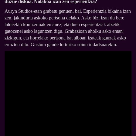
duzue diskoa. Nolakoa izan zen esperientzia?
Auryn Studios-etan grabatu genuen, bai. Esperientzia bikaina izan
zen, jakinduria askoko pertsona delako. Asko bizi izan du bere
taldeekin kontzertuak emanez, eta duen esperientziak atzetik
gatozenei asko laguntzen digu. Grabazioan aholku asko eman
zizkigun, eta horrelako pertsona bat alboan izateak gauzak asko
errazten ditu. Gustura gaude lorturiko soinu indartsuarekin.