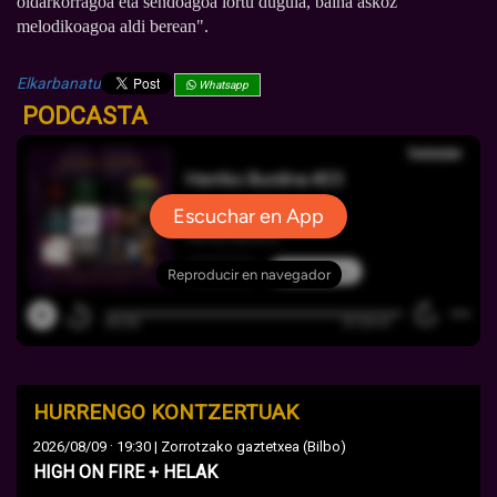
oldarkorragoa eta sendoagoa lortu dugula, baina askoz
melodikoagoa aldi berean".
Elkarbanatu
Whatsapp
PODCASTA
HURRENGO KONTZERTUAK
·
2026/08/09
19:30 | Zorrotzako gaztetxea (Bilbo)
HIGH ON FIRE + HELAK