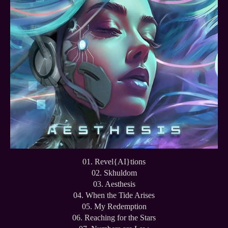
01. Revel{AI}tions
02. Skhuldom
03. Aesthesis
04. When the Tide Arises
05. My Redemption
06. Reaching for the Stars