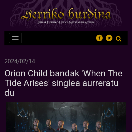
Nabegazioa
ireki
2024/02/14
Orion Child bandak 'When The
Tide Arises' singlea aurreratu
du