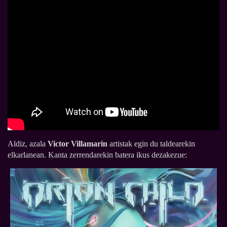
Aldiz, azala
Victor Villamarin
artistak egin du taldearekin
elkarlanean. Kanta zerrendarekin batera ikus dezakezue: