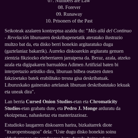
07. Numbers are Law
08. Forever
09. Runaway
10. Prisoners of the Past
Seikoteak azalaren kontzeptua azaldu du: "
Más allá del Continuo
- Revelación
liburuaren deskribapenetatik ateratako ilustrazio
multzo bat da, eta disko berri honekin argitaratuko dugu
(gaztelaniaz bakarrik). Aurreko diskoarekin argitaratu genuen
zientzia fikziozko eleberriaren jarraipena da. Beraz, azala, atzeko
azala eta digipakaren barrualdea Adimen Artifizial baten bi
interpretazio artistiko dira, liburuan bilbea osatzen duten
fakzioetako batek erabilitako tresna gisa deskribatuak.
Liburuxkako gainerako artelanak liburuan deskribatutako lekuak
eta uneak dira".
Lan berria
Cursed Onion Studios
-etan eta
Chromaticity
Studios
-etan grabatu dute, eta
Pedro J. Monge
arduratu da
ekoizpenaz, nahasketaz eta masterizazioaz.
Estudioko laugarren diskoaren harira, bizkaitarrek diote
"itxaropentsuagoa" dela:
"Uste dugu disko honekin soinu