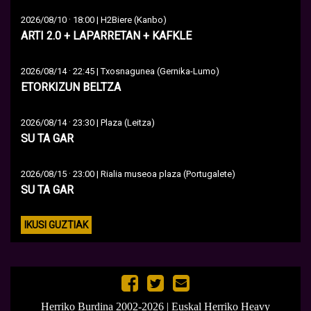
·
2026/08/10
18:00 | H2Biere (Kanbo)
ARTI 2.0 + LAPARRETAN + KAFKLE
·
2026/08/14
22:45 | Txosnagunea (Gernika-Lumo)
ETORKIZUN BELTZA
·
2026/08/14
23:30 | Plaza (Leitza)
SU TA GAR
·
2026/08/15
23:00 | Rialia museoa plaza (Portugalete)
SU TA GAR
IKUSI GUZTIAK
Herriko Burdina 2002-2026 | Euskal Herriko Heavy