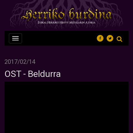
Nabegazioa
ireki
2017/02/14
OST - Beldurra