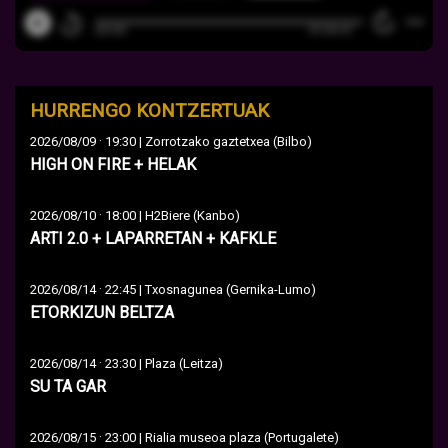
HURRENGO KONTZERTUAK
·
2026/08/09
19:30 | Zorrotzako gaztetxea (Bilbo)
HIGH ON FIRE + HELAK
·
2026/08/10
18:00 | H2Biere (Kanbo)
ARTI 2.0 + LAPARRETAN + KAFKLE
·
2026/08/14
22:45 | Txosnagunea (Gernika-Lumo)
ETORKIZUN BELTZA
·
2026/08/14
23:30 | Plaza (Leitza)
SU TA GAR
·
2026/08/15
23:00 | Rialia museoa plaza (Portugalete)