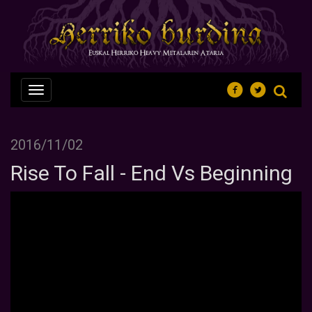
Nabegazioa
ireki
2016/11/02
Rise To Fall - End Vs Beginning