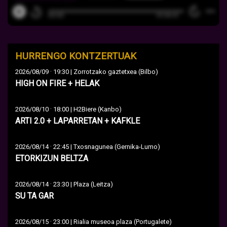
HURRENGO KONTZERTUAK
·
2026/08/09
19:30 | Zorrotzako gaztetxea (Bilbo)
HIGH ON FIRE + HELAK
·
2026/08/10
18:00 | H2Biere (Kanbo)
ARTI 2.0 + LAPARRETAN + KAFKLE
·
2026/08/14
22:45 | Txosnagunea (Gernika-Lumo)
ETORKIZUN BELTZA
·
2026/08/14
23:30 | Plaza (Leitza)
SU TA GAR
·
2026/08/15
23:00 | Rialia museoa plaza (Portugalete)