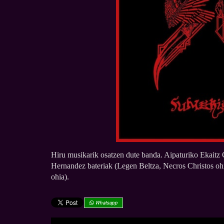
Hiru musikarik osatzen dute banda. Aipaturiko Ekaitz G
Hernandez bateriak (Legen Beltza, Necros Christos ohi
ohia).
Whatsapp