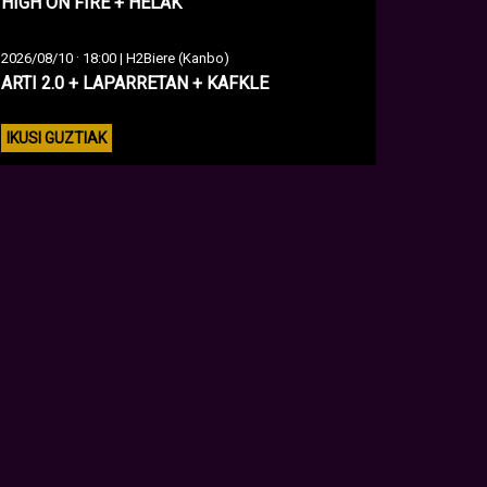
HIGH ON FIRE + HELAK
·
2026/08/10
18:00 | H2Biere (Kanbo)
ARTI 2.0 + LAPARRETAN + KAFKLE
IKUSI GUZTIAK