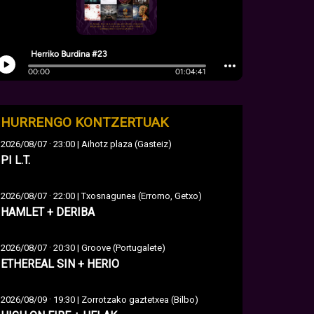
HURRENGO KONTZERTUAK
·
2026/08/07
23:00 | Aihotz plaza (Gasteiz)
PI L.T.
·
2026/08/07
22:00 | Txosnagunea (Erromo, Getxo)
HAMLET + DERIBA
·
2026/08/07
20:30 | Groove (Portugalete)
ETHEREAL SIN + HERIO
·
2026/08/09
19:30 | Zorrotzako gaztetxea (Bilbo)