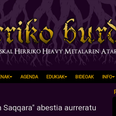
ENAK
AGENDA
EDUKIAK
BIDEOAK
INFO
n Saqqara" abestia aurreratu