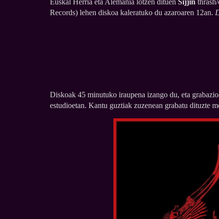
Euskal Herria eta Alemania lotzen dituen
Sijjin
thrash/
Records) lehen diskoa kaleratuko du azaroaren 12an.
D
Diskoak 45 minutuko iraupena izango du, eta grabazi
estudioetan. Kantu guztiak zuzenean grabatu dituzte mo