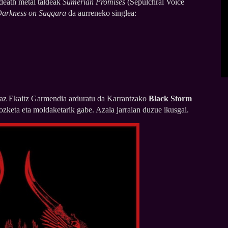
death metal taldeak
Sumerian Promises
(Sepulchral Voice
arkness on Saqqara
da aurreneko singlea:
oaz Ekaitz Garmendia arduratu da Karrantzako
Black Storm
zketa eta moldaketarik gabe. Azala jarraian duzue ikusgai.