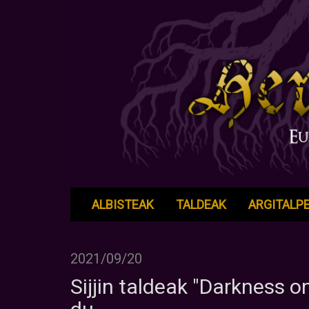
ALBISTEAK
TALDEAK
ARGITALP
2021/09/20
Sijjin taldeak "Darkness o