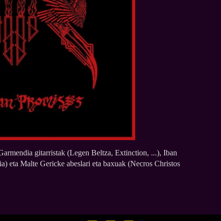
armendia gitarristak (Legen Beltza, Extinction, ...), Iban
a) eta Malte Gericke abeslari eta baxuak (Necros Christos