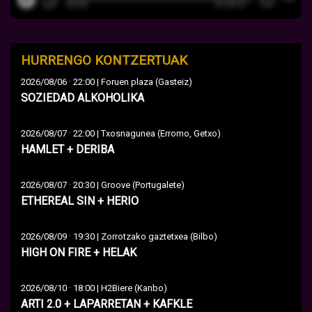
HURRENGO KONTZERTUAK
·
2026/08/06
22:00 | Foruen plaza (Gasteiz)
SOZIEDAD ALKOHOLIKA
·
2026/08/07
22:00 | Txosnagunea (Erromo, Getxo)
HAMLET + DERIBA
·
2026/08/07
20:30 | Groove (Portugalete)
ETHEREAL SIN + HERIO
·
2026/08/09
19:30 | Zorrotzako gaztetxea (Bilbo)
HIGH ON FIRE + HELAK
·
2026/08/10
18:00 | H2Biere (Kanbo)
ARTI 2.0 + LAPARRETAN + KAFKLE