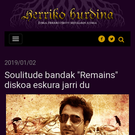
Nabegazioa
ireki
2019/01/02
Soulitude bandak "Remains"
diskoa eskura jarri du