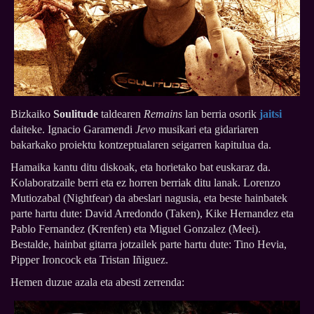
Bizkaiko
Soulitude
taldearen
Remains
lan berria osorik
jaitsi
daiteke. Ignacio Garamendi
Jevo
musikari eta gidariaren
bakarkako proiektu kontzeptualaren seigarren kapitulua da.
Hamaika kantu ditu diskoak, eta horietako bat euskaraz da.
Kolaboratzaile berri eta ez horren berriak ditu lanak. Lorenzo
Mutiozabal (Nightfear) da abeslari nagusia, eta beste hainbatek
parte hartu dute: David Arredondo (Taken), Kike Hernandez eta
Pablo Fernandez (Krenfen) eta Miguel Gonzalez (Meei).
Bestalde, hainbat gitarra jotzailek parte hartu dute: Tino Hevia,
Pipper Ironcock eta Tristan Iñiguez.
Hemen duzue azala eta abesti zerrenda: