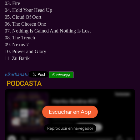
03. Fire
04. Hold Your Head Up
05. Cloud Of Oort
06. The Chosen One
07. Nothing Is Gained And Nothing Is Lost
08. The Trench
09. Nexus 7
10. Power and Glory
11. Zu Barik
Elkarbanatu
Whatsapp
PODCASTA