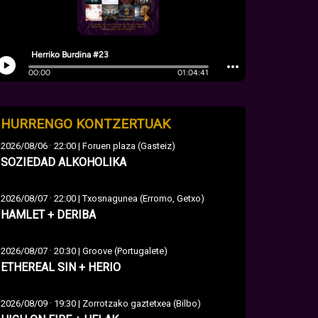
HURRENGO KONTZERTUAK
·
2026/08/06
22:00 | Foruen plaza (Gasteiz)
SOZIEDAD ALKOHOLIKA
·
2026/08/07
22:00 | Txosnagunea (Erromo, Getxo)
HAMLET + DERIBA
·
2026/08/07
20:30 | Groove (Portugalete)
ETHEREAL SIN + HERIO
·
2026/08/09
19:30 | Zorrotzako gaztetxea (Bilbo)