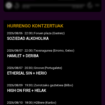
HURRENGO KONTZERTUAK
·
2026/08/06
22:00 | Foruen plaza (Gasteiz)
SOZIEDAD ALKOHOLIKA
·
2026/08/07
22:00 | Txosnagunea (Erromo, Getxo)
HAMLET + DERIBA
·
2026/08/07
20:30 | Groove (Portugalete)
ETHEREAL SIN + HERIO
·
2026/08/09
19:30 | Zorrotzako gaztetxea (Bilbo)
HIGH ON FIRE + HELAK
·
2026/08/10
18:00 | H2Biere (Kanbo)