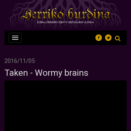
Nabegazioa
ireki
2016/11/05
Taken - Wormy brains