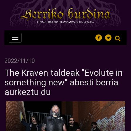
Nabegazioa
ireki
2022/11/10
The Kraven taldeak "Evolute in
something new" abesti berria
aurkeztu du