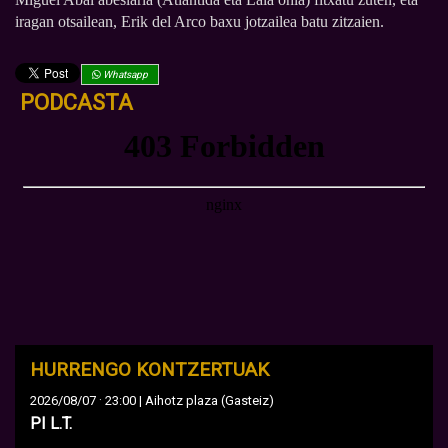
iragan otsailean, Erik del Arco baxu jotzailea batu zitzaien.
Whatsapp
PODCASTA
HURRENGO KONTZERTUAK
·
2026/08/07
23:00 | Aihotz plaza (Gasteiz)
PI L.T.