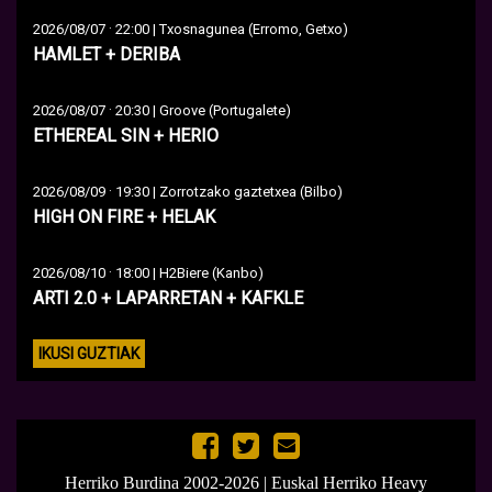
·
2026/08/07
22:00 | Txosnagunea (Erromo, Getxo)
HAMLET + DERIBA
·
2026/08/07
20:30 | Groove (Portugalete)
ETHEREAL SIN + HERIO
·
2026/08/09
19:30 | Zorrotzako gaztetxea (Bilbo)
HIGH ON FIRE + HELAK
·
2026/08/10
18:00 | H2Biere (Kanbo)
ARTI 2.0 + LAPARRETAN + KAFKLE
IKUSI GUZTIAK
Herriko Burdina 2002-2026 | Euskal Herriko Heavy