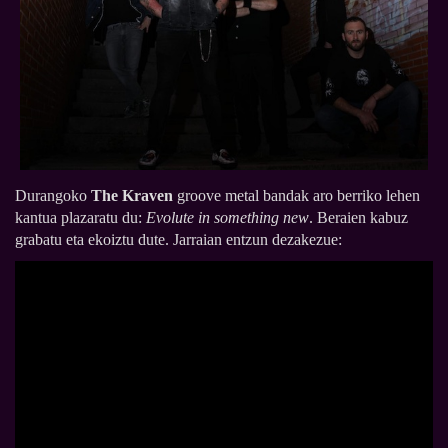
Durangoko
The Kraven
groove metal bandak aro berriko lehen
kantua plazaratu du:
Evolute in something new
. Beraien kabuz
grabatu eta ekoiztu dute. Jarraian entzun dezakezue: