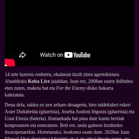
14 urte luzeren ondoren, ekainean itzuli ziren agertokietara
Abadiñoko
Koba Live
jaialdian. Izan ere, 2008an euren ibilbidea
eten zuten, maketa bat eta
For the Enemy
disko bakarra
kaleratuta.
Dena dela, taldea ez zen zeharo desagertu, hiru taldekideri esker:
Asier Duñabeitia (gitarrista), Joseba Andoni Irigoras (gitarrista) eta
Unai Elorza (bateria). Hamarkada bat pasa dute kantu berriak
konposatzen eta entseatzen. Beti ere, taula gainera itzultzeko
itxaropenarekin. Horretarako, boskotea osatu dute. 2020an Juan
Miguel Abal abeslaria (Atlantida eta Laia ohia) fitxatu zuten, eta