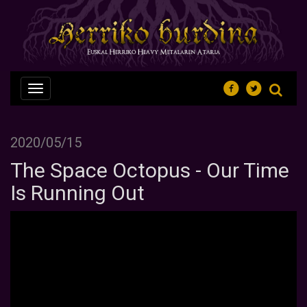
Nabegazioa
ireki
2020/05/15
The Space Octopus - Our Time
Is Running Out