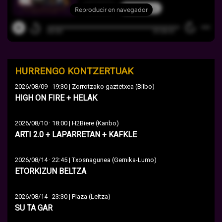
HURRENGO KONTZERTUAK
·
2026/08/09
19:30 | Zorrotzako gaztetxea (Bilbo)
HIGH ON FIRE + HELAK
·
2026/08/10
18:00 | H2Biere (Kanbo)
ARTI 2.0 + LAPARRETAN + KAFKLE
·
2026/08/14
22:45 | Txosnagunea (Gernika-Lumo)
ETORKIZUN BELTZA
·
2026/08/14
23:30 | Plaza (Leitza)
SU TA GAR