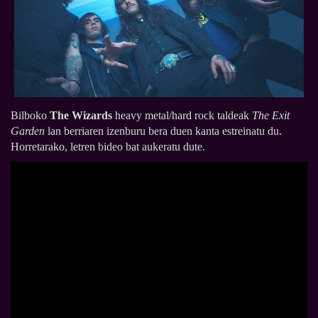
Bilboko
The Wizards
heavy metal/hard rock taldeak
The Exit
Garden
lan berriaren izenburu bera duen kanta estreinatu du.
Horretarako, letren bideo bat aukeratu dute.