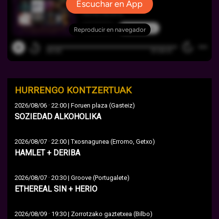
HURRENGO KONTZERTUAK
·
2026/08/06
22:00 | Foruen plaza (Gasteiz)
SOZIEDAD ALKOHOLIKA
·
2026/08/07
22:00 | Txosnagunea (Erromo, Getxo)
HAMLET + DERIBA
·
2026/08/07
20:30 | Groove (Portugalete)
ETHEREAL SIN + HERIO
·
2026/08/09
19:30 | Zorrotzako gaztetxea (Bilbo)