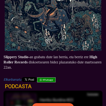
Slippery Studio
-an grabatu dute lan berria, eta berriz ere
High
Roller Records
diskoetxearen bidez plazaratuko dute martxoaren
22an.
Elkarbanatu
Whatsapp
PODCASTA