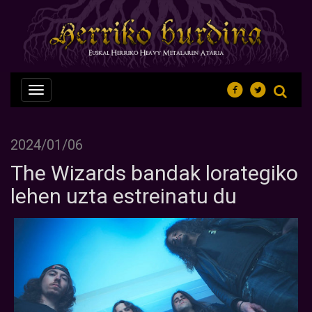
Nabegazioa
ireki
2024/01/06
The Wizards bandak lorategiko
lehen uzta estreinatu du