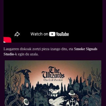
Laugarren diskoak zortzi pieza izango ditu, eta
Smoke Signals
Studio
-k egin du azala.