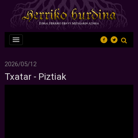
Nabegazioa
ireki
2026/05/12
Txatar - Piztiak