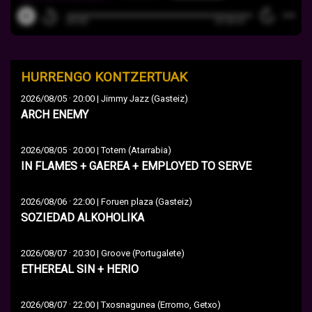
HURRENGO KONTZERTUAK
·
2026/08/05
20:00 | Jimmy Jazz (Gasteiz)
ARCH ENEMY
·
2026/08/05
20:00 | Totem (Atarrabia)
IN FLAMES + GAEREA + EMPLOYED TO SERVE
·
2026/08/06
22:00 | Foruen plaza (Gasteiz)
SOZIEDAD ALKOHOLIKA
·
2026/08/07
20:30 | Groove (Portugalete)
ETHEREAL SIN + HERIO
·
2026/08/07
22:00 | Txosnagunea (Erromo, Getxo)